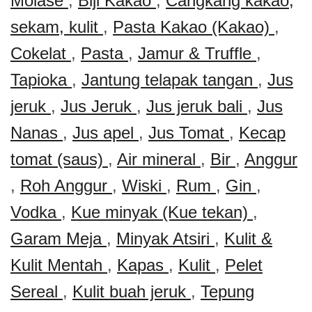
Molase
,
Biji Kakao
,
Cangkang kakao,
sekam, kulit
,
Pasta Kakao (Kakao)
,
Cokelat
,
Pasta
,
Jamur & Truffle
,
Tapioka
,
Jantung telapak tangan
,
Jus
jeruk
,
Jus Jeruk
,
Jus jeruk bali
,
Jus
Nanas
,
Jus apel
,
Jus Tomat
,
Kecap
tomat (saus)
,
Air mineral
,
Bir
,
Anggur
,
Roh Anggur
,
Wiski
,
Rum
,
Gin
,
Vodka
,
Kue minyak (Kue tekan)
,
Garam Meja
,
Minyak Atsiri
,
Kulit &
Kulit Mentah
,
Kapas
,
Kulit
,
Pelet
Sereal
,
Kulit buah jeruk
,
Tepung