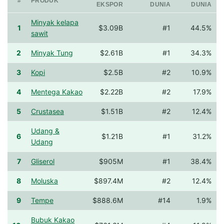
#
PRODUK
EKSPOR
DUNIA
DUNIA
Minyak kelapa
1
$3.09B
#1
44.5%
sawit
2
Minyak Tung
$2.61B
#1
34.3%
3
Kopi
$2.5B
#2
10.9%
4
Mentega Kakao
$2.22B
#2
17.9%
5
Crustasea
$1.51B
#2
12.4%
Udang &
6
$1.21B
#1
31.2%
Udang
7
Gliserol
$905M
#1
38.4%
8
Moluska
$897.4M
#2
12.4%
9
Tempe
$888.6M
#14
1.9%
Bubuk Kakao