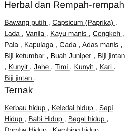
Herbal dan Rempah-rempah
Bawang putih
,
Capsicum (Paprika)
,
Lada
,
Vanila
,
Kayu manis
,
Cengkeh
,
Pala
,
Kapulaga
,
Gada
,
Adas manis
,
Biji ketumbar
,
Buah Juniper
,
Biji jintan
,
Kunyit
,
Jahe
,
Timi
,
Kunyit
,
Kari
,
Biji jintan
,
Ternak
Kerbau hidup
,
Keledai hidup
,
Sapi
Hidup
,
Babi Hidup
,
Bagal hidup
,
Domba Hidup
,
Kambing hidup
,