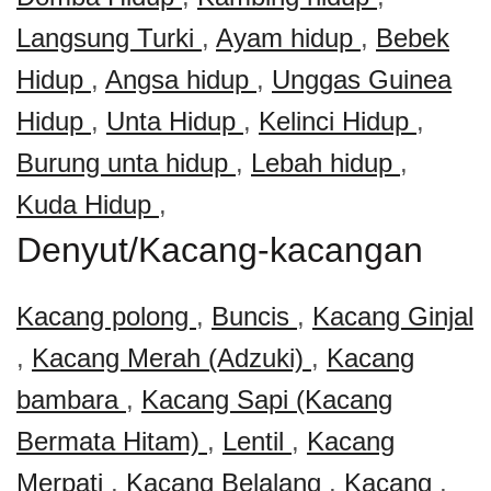
Langsung Turki
,
Ayam hidup
,
Bebek
Hidup
,
Angsa hidup
,
Unggas Guinea
Hidup
,
Unta Hidup
,
Kelinci Hidup
,
Burung unta hidup
,
Lebah hidup
,
Kuda Hidup
,
Denyut/Kacang-kacangan
Kacang polong
,
Buncis
,
Kacang Ginjal
,
Kacang Merah (Adzuki)
,
Kacang
bambara
,
Kacang Sapi (Kacang
Bermata Hitam)
,
Lentil
,
Kacang
Merpati
,
Kacang Belalang
,
Kacang
,