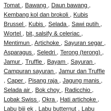
Tomat
,
Bawang
,
Daun bawang
,
Kembang kol dan brokoli
,
Kubis
Brussel
,
Kubis
,
Selada
,
Sawi putih
,
Wortel
,
bit, salsify & celeriac
,
Mentimun
,
Artichoke
,
Sayuran segar
,
Asparagus
,
Seledri
,
Terong (terong)
,
Jamur
,
Truffle
,
Bayam
,
Sayuran
,
Campuran sayuran
,
Jamur dan Truffle
,
Caper
,
Pisang raja
,
Jagung manis
,
Selada air
,
Bok choy
,
Radicchio
,
Lobak Swiss
,
Okra
,
Hati artichoke
,
Labu biji ek
,
Labu butternut
,
Labu