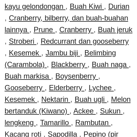
kayu gelondongan
,
Buah Kiwi
,
Durian
,
Cranberry, bilberry, dan buah-buahan
lainnya
,
Prune
,
Cranberry
,
Buah jeruk
,
Stroberi
,
Redcurrant dan gooseberry
,
Kesemek
,
Jambu biji
,
Belimbing
(Carambola)
,
Blackberry
,
Buah naga
,
Buah markisa
,
Boysenberry
,
Gooseberry
,
Elderberry
,
Lychee
,
Kesemek
,
Nektarin
,
Buah ugli
,
Melon
bertanduk (Kiwano)
,
Ackee
,
Sukun
,
lengkeng
,
Tamarillo
,
Rambutan
,
Kacang roti
,
Sapodilla
,
Pepino (pir