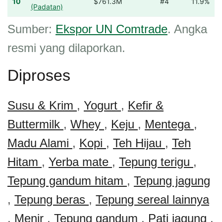
10
$761.3M
#4
11.9%
(Padatan)
Sumber:
Ekspor UN Comtrade
. Angka
resmi yang dilaporkan.
Diproses
Susu & Krim
,
Yogurt
,
Kefir &
Buttermilk
,
Whey
,
Keju
,
Mentega
,
Madu Alami
,
Kopi
,
Teh Hijau
,
Teh
Hitam
,
Yerba mate
,
Tepung terigu
,
Tepung gandum hitam
,
Tepung jagung
,
Tepung beras
,
Tepung sereal lainnya
,
Menir
,
Tepung gandum
,
Pati jagung
,