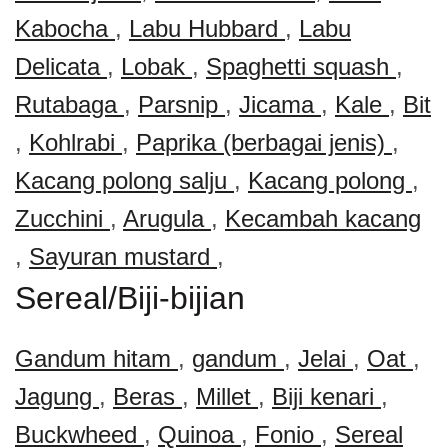
Kabocha
,
Labu Hubbard
,
Labu
Delicata
,
Lobak
,
Spaghetti squash
,
Rutabaga
,
Parsnip
,
Jicama
,
Kale
,
Bit
,
Kohlrabi
,
Paprika (berbagai jenis)
,
Kacang polong salju
,
Kacang polong
,
Zucchini
,
Arugula
,
Kecambah kacang
,
Sayuran mustard
,
Sereal/Biji-bijian
Gandum hitam
,
gandum
,
Jelai
,
Oat
,
Jagung
,
Beras
,
Millet
,
Biji kenari
,
Buckwheed
,
Quinoa
,
Fonio
,
Sereal