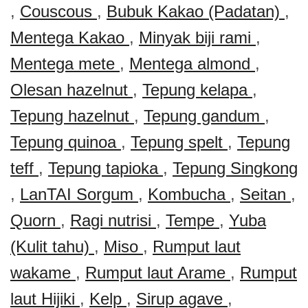
,
Couscous
,
Bubuk Kakao (Padatan)
,
Mentega Kakao
,
Minyak biji rami
,
Mentega mete
,
Mentega almond
,
Olesan hazelnut
,
Tepung kelapa
,
Tepung hazelnut
,
Tepung gandum
,
Tepung quinoa
,
Tepung spelt
,
Tepung
teff
,
Tepung tapioka
,
Tepung Singkong
,
LanTAI Sorgum
,
Kombucha
,
Seitan
,
Quorn
,
Ragi nutrisi
,
Tempe
,
Yuba
(Kulit tahu)
,
Miso
,
Rumput laut
wakame
,
Rumput laut Arame
,
Rumput
laut Hijiki
,
Kelp
,
Sirup agave
,