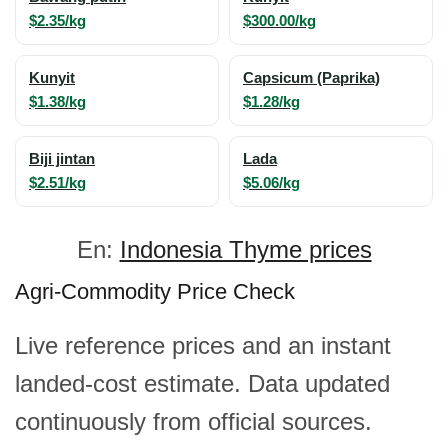
$2.35/kg
$300.00/kg
Kunyit
Capsicum (Paprika)
$1.38/kg
$1.28/kg
Biji jintan
Lada
$2.51/kg
$5.06/kg
En:
Indonesia Thyme prices
Agri-Commodity Price Check
Live reference prices and an instant
landed-cost estimate. Data updated
continuously from official sources.