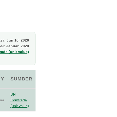
ksa:
Jun 10, 2026
per:
Januari 2020
ade (unit value)
OY
SUMBER
UN
n/a
Comtrade
(unit value)