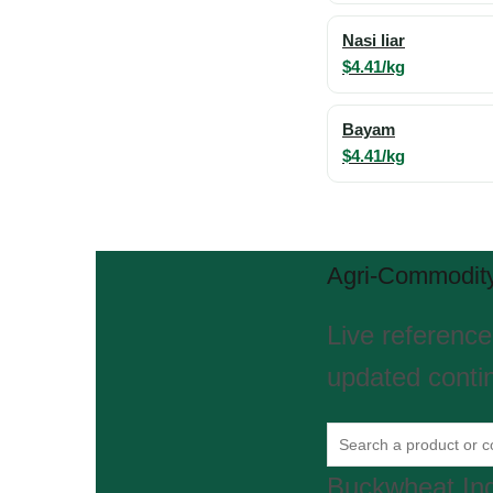
Nasi liar
$4.41/kg
Bayam
$4.41/kg
Agri-Commodity
Live reference
updated contin
Buckwheat
In