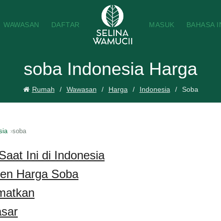
WAWASAN
DAFTAR
MASUK
BAHASA 
soba Indonesia Harga
Rumah
Wawasan
Harga
Indonesia
Soba
sia
soba
aat Ini di Indonesia
ren Harga Soba
matkan
sar