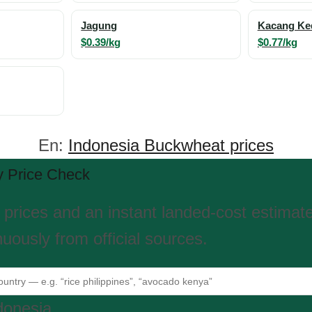
Jagung
Kacang Ked
$0.39/kg
$0.77/kg
En:
Indonesia Buckwheat prices
 Price Check
 prices and an instant landed-cost estimat
uously from official sources.
donesia