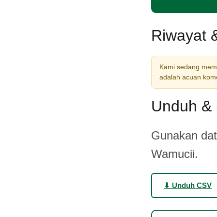
Riwayat 
Kami sedang memba
adalah acuan komod
Unduh & 
Gunakan data
Wamucii.
⬇ Unduh CSV