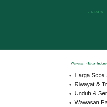
BERANDA
Wawasan
Harga
Indone
Harga Soba S
Riwayat & T
Unduh & Se
Wawasan Pa