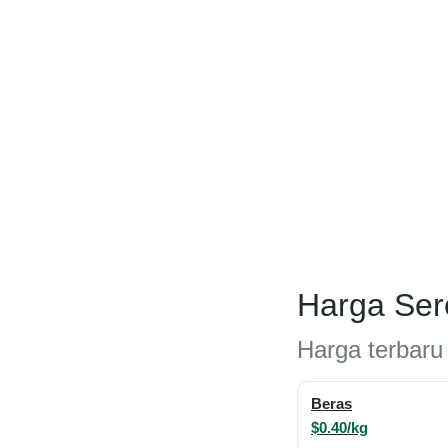
Harga Sere
Harga terbaru u
Beras
$0.40/kg