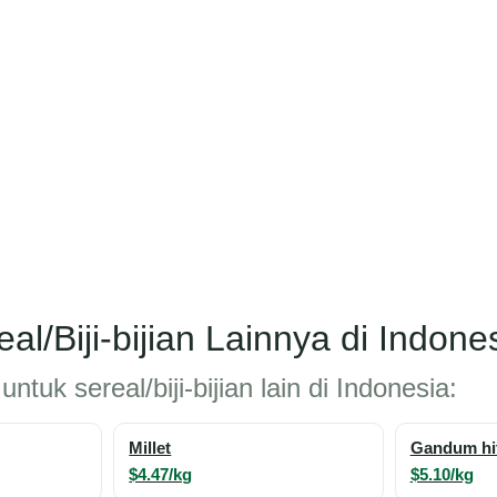
al/Biji-bijian Lainnya di Indone
ntuk sereal/biji-bijian lain di Indonesia:
Millet
Gandum hi
$4.47/kg
$5.10/kg