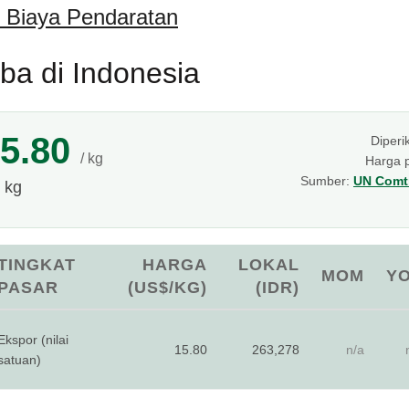
 Biaya Pendaratan
ba di Indonesia
5.80
Diperi
/ kg
Harga 
Sumber:
UN Comtr
 kg
TINGKAT
HARGA
LOKAL
MOM
Y
PASAR
(US$/KG)
(IDR)
Ekspor (nilai
15.80
263,278
n/a
satuan)