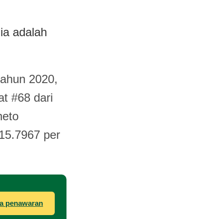
ia adalah
tahun 2020,
t #68 dari
neto
$15.7967 per
a penawaran