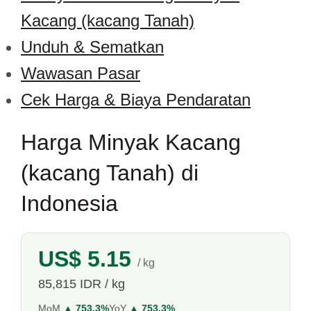
Kacang (kacang Tanah)
Unduh & Sematkan
Wawasan Pasar
Cek Harga & Biaya Pendaratan
Harga Minyak Kacang
(kacang Tanah) di
Indonesia
US$ 5.15
/ kg
85,815 IDR / kg
MoM
▲ 753.3%
YoY
▲ 753.3%