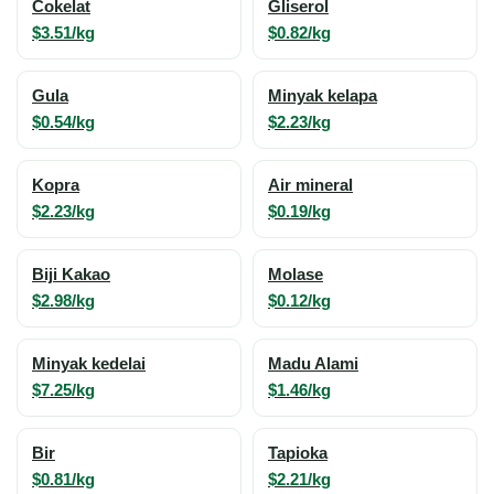
Cokelat
Gliserol
$3.51/kg
$0.82/kg
Gula
Minyak kelapa
$0.54/kg
$2.23/kg
Kopra
Air mineral
$2.23/kg
$0.19/kg
Biji Kakao
Molase
$2.98/kg
$0.12/kg
Minyak kedelai
Madu Alami
$7.25/kg
$1.46/kg
Bir
Tapioka
$0.81/kg
$2.21/kg