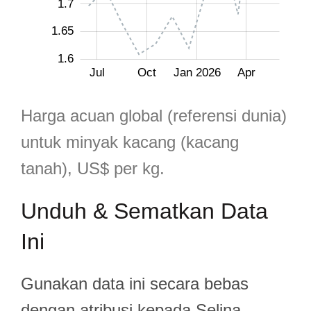
1.7
1.65
1.6
May
Sep
Apr
Jul
Jul
Oct
Jan 2026
Apr
L
Harga acuan global (referensi dunia)
untuk minyak kacang (kacang
tanah), US$ per kg.
Unduh & Sematkan Data
Ini
Gunakan data ini secara bebas
dengan atribusi kepada Selina