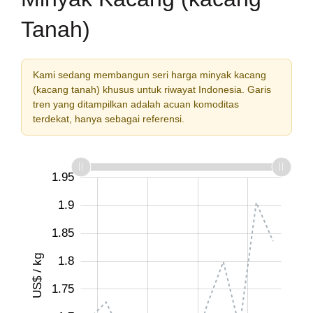
Tanah)
Kami sedang membangun seri harga minyak kacang
(kacang tanah) khusus untuk riwayat Indonesia. Garis
tren yang ditampilkan adalah acuan komoditas
terdekat, hanya sebagai referensi.
1.55
1.5
2
1.95
1.9
1.85
US$ / kg
1.8
1.65
1.75