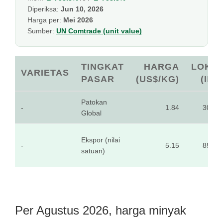
Diperiksa:
Jun 10, 2026
Harga per:
Mei 2026
Sumber:
UN Comtrade (unit value)
TINGKAT
HARGA
LOKA
VARIETAS
PASAR
(US$/KG)
(IDR
Patokan
-
1.84
30,61
Global
Ekspor (nilai
-
5.15
85,81
satuan)
Per Agustus 2026, harga minyak