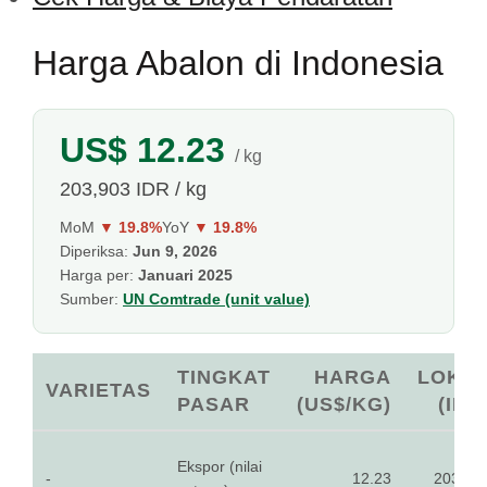
Harga Abalon di Indonesia
US$ 12.23
/ kg
203,903 IDR / kg
MoM
▼ 19.8%
YoY
▼ 19.8%
Diperiksa:
Jun 9, 2026
Harga per:
Januari 2025
Sumber:
UN Comtrade (unit value)
TINGKAT
HARGA
LOKA
VARIETAS
PASAR
(US$/KG)
(IDR
Ekspor (nilai
-
12.23
203,90