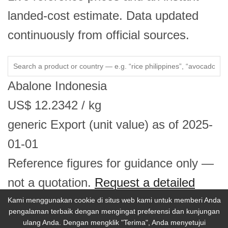
landed-cost estimate. Data updated
continuously from official sources.
Abalone
Indonesia
US$
12.2342
/ kg
generic
Export (unit value)
as of 2025-
01-01
Reference figures for guidance only —
not a quotation.
Request a detailed
price report →
Kami menggunakan cookie di situs web kami untuk memberi Anda
pengalaman terbaik dengan mengingat preferensi dan kunjungan
ulang Anda. Dengan mengklik "Terima", Anda menyetujui