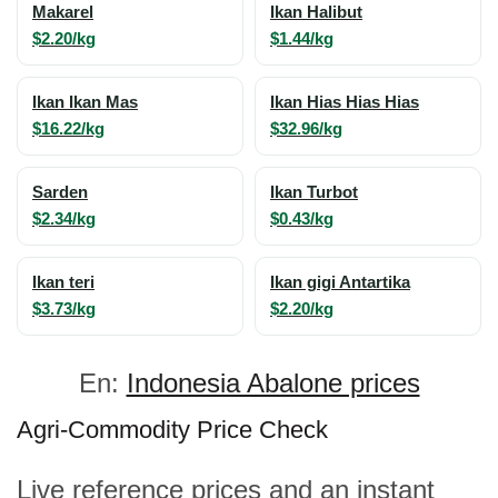
Makarel
Ikan Halibut
$2.20/kg
$1.44/kg
Ikan Ikan Mas
Ikan Hias Hias Hias
$16.22/kg
$32.96/kg
Sarden
Ikan Turbot
$2.34/kg
$0.43/kg
Ikan teri
Ikan gigi Antartika
$3.73/kg
$2.20/kg
En:
Indonesia Abalone prices
Agri-Commodity Price Check
Live reference prices and an instant