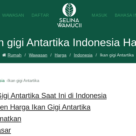
WAWASAN
DAFTAR
MASUK
BAHASA 
n gigi Antartika Indonesia H
Rumah
Wawasan
Harga
Indonesia
Ikan gigi Antartika
sia
Ikan gigi Antartika
gi Antartika Saat Ini di Indonesia
en Harga Ikan Gigi Antartika
matkan
sar