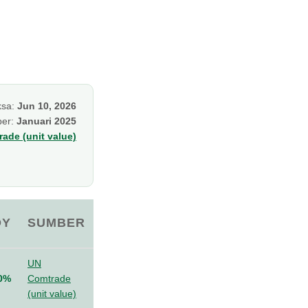
ksa:
Jun 10, 2026
per:
Januari 2025
ade (unit value)
OY
SUMBER
UN
0%
Comtrade
(unit value)