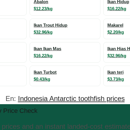
Abalon
Ikan Hidup
$12.23/kg
$16.22/kg
Ikan Trout Hidup
Makarel
$32.96/kg
$2.20/kg
Ikan Ikan Mas
Ikan Hias H
$16.22/kg
$32.96/kg
Ikan Turbot
Ikan teri
$0.43/kg
$3.73/kg
En:
Indonesia Antarctic toothfish prices
 Price Check
 prices and an instant landed-cost estimat