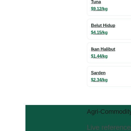
Tuna
$9.12/kg
Belut Hidup
$4.15/kg
Ikan Halibut
$1.44/kg
Sarden
$2.34/kg
Agri-Commodity
Live reference