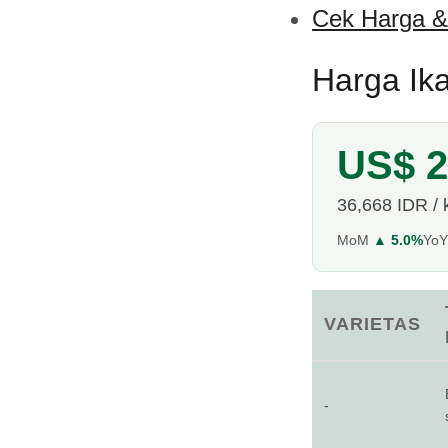
Cek Harga &
Harga Ika
US$ 2
36,668 IDR / 
MoM
▲ 5.0%
Yo
VARIETAS
-