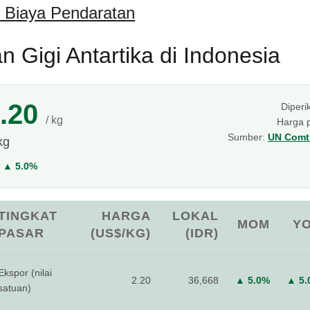
 Biaya Pendaratan
n Gigi Antartika di Indonesia
.20
Diperi
/ kg
Harga 
Sumber:
UN Comtr
kg
Y
▲ 5.0%
TINGKAT
HARGA
LOKAL
MOM
Y
PASAR
(US$/KG)
(IDR)
Ekspor (nilai
2.20
36,668
▲ 5.0%
▲ 5.
satuan)