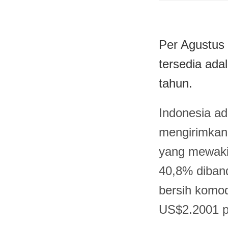
Per Agustus 
tersedia ada
tahun.
Indonesia ada
mengirimkan 
yang mewakil
40,8% diband
bersih komodi
US$2.2001 p