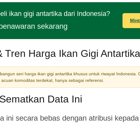
li ikan gigi antartika dari Indonesia?
Mint
penawaran sekarang
 Tren Harga Ikan Gigi Antartik
gun seri harga ikan gigi antartika khusus untuk riwayat Indonesia. G
 acuan komoditas terdekat, hanya sebagai referensi.
Sematkan Data Ini
 ini secara bebas dengan atribusi kepada