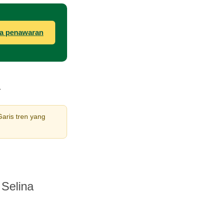
a penawaran
a
aris tren yang
 Selina