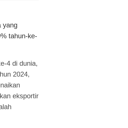
a yang
0% tahun-ke-
e-4 di dunia,
ahun 2024,
enaikan
kan eksportir
alah