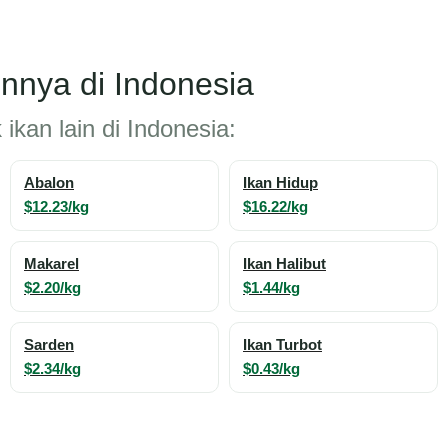
innya di Indonesia
ikan lain di Indonesia:
Abalon
Ikan Hidup
$12.23/kg
$16.22/kg
Makarel
Ikan Halibut
$2.20/kg
$1.44/kg
Sarden
Ikan Turbot
$2.34/kg
$0.43/kg