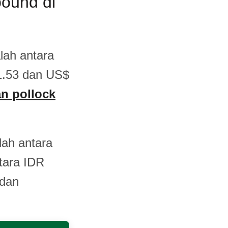
pound di
lah antara
1.53 dan US$
an pollock
lah antara
tara IDR
 dan