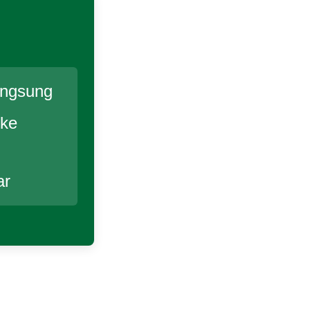
angsung
 ke
ar