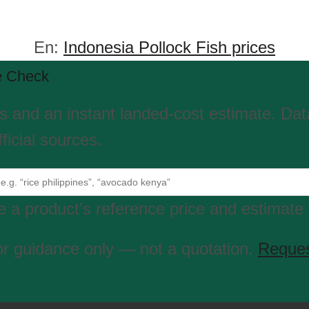
En:
Indonesia Pollock Fish prices
e Check
es and an instant landed-cost estimate. Da
ficial sources.
 a product’s reference price and estimate 
or guidance only — not a quotation.
Reques