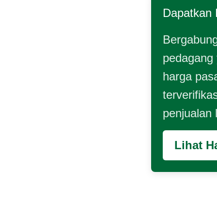
Dapatkan 
Bergabung
pedagang
harga pasa
terverifika
penjualan
Lihat H