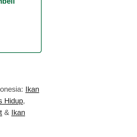
beli
donesia:
Ikan
s Hidup
,
t
&
Ikan