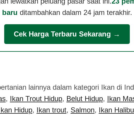
an lewatkan peluang pasar saat ini.
23 pem
baru
ditambahkan dalam 24 jam terakhir.
Cek Harga Terbaru Sekarang →
pertanian lainnya dalam kategori Ikan di In
as
,
Ikan Trout Hidup
,
Belut Hidup
,
Ikan Ma
Ikan Hidup
,
Ikan trout
,
Salmon
,
Ikan Halibu