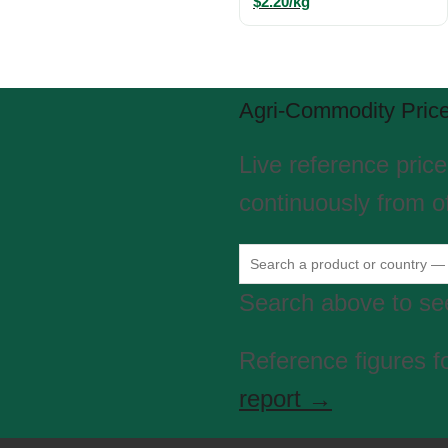
$2.20/kg
Agri-Commodity Pric
Live reference pric
continuously from of
Search above to see
Reference figures f
report →