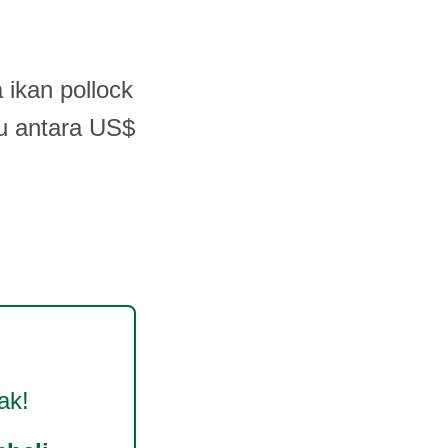
 ikan pollock
au antara US$
ak!