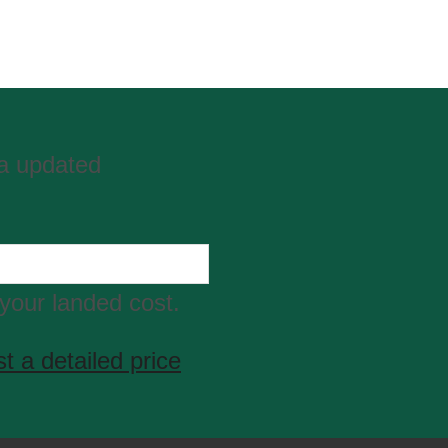
ta updated
your landed cost.
t a detailed price