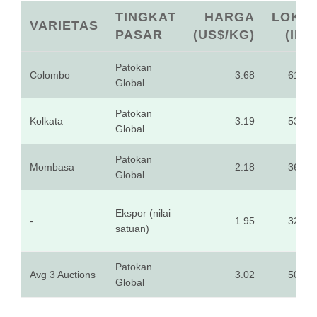
TINGKAT
HARGA
LOKA
VARIETAS
PASAR
(US$/KG)
(IDR
Patokan
Colombo
3.68
61,33
Global
Patokan
Kolkata
3.19
53,16
Global
Patokan
Mombasa
2.18
36,33
Global
Ekspor (nilai
-
1.95
32,52
satuan)
Patokan
Avg 3 Auctions
3.02
50,33
Global