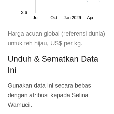
3.6
May
Sep
Apr
Jul
Jul
Oct
Jan 2026
Apr
L
Harga acuan global (referensi dunia)
untuk teh hijau, US$ per kg.
Unduh & Sematkan Data
Ini
Gunakan data ini secara bebas
dengan atribusi kepada Selina
Wamucii.