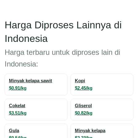
Harga Diproses Lainnya di
Indonesia
Harga terbaru untuk diproses lain di
Indonesia:
Minyak kelapa sawit
Kopi
$0.91/kg
$2.45/kg
Cokelat
Gliserol
$3.51/kg
$0.82/kg
Gula
Minyak kelapa
$0.54/kg
$2.23/kg