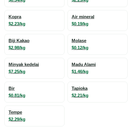
Kopra
Air mineral
$2.23/kg
$0.19/kg
Biji Kakao
Molase
$2.98/kg
$0.12/kg
Minyak kedelai
Madu Alami
$7.25/kg
$1.46/kg
Bir
Tapioka
$0.81/kg
$2.21/kg
Tempe
$2.29/kg