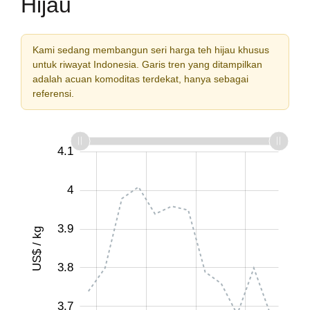
Hijau
Kami sedang membangun seri harga teh hijau khusus
untuk riwayat Indonesia. Garis tren yang ditampilkan
adalah acuan komoditas terdekat, hanya sebagai
referensi.
3.55
3.65
3.75
3.85
3.95
3.5
3.4
4.1
4
3.9
US$ / kg
3.65
3.8
3.7