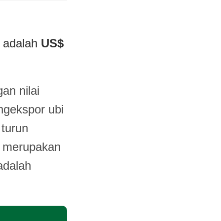
a adalah
US$
.
an nilai
ngekspor ubi
 turun
a merupakan
adalah