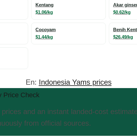
Kentang
Akar ginse
$1.06/kg
$0.62/kg
Cocoyam
Benih Ken
$1.44/kg
$26.49/kg
En:
Indonesia Yams prices
 Price Check
 prices and an instant landed-cost estimat
uously from official sources.