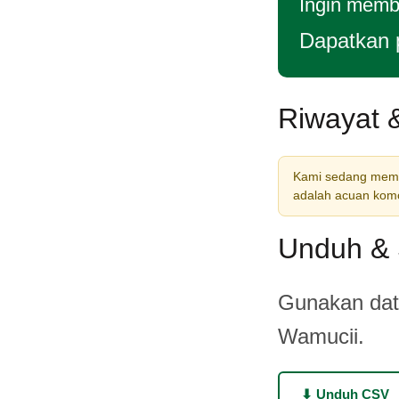
Ingin membe
Dapatkan 
Riwayat 
Kami sedang memba
adalah acuan komod
Unduh & 
Gunakan data
Wamucii.
⬇ Unduh CSV