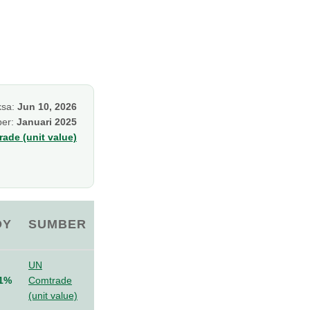
ksa:
Jun 10, 2026
per:
Januari 2025
ade (unit value)
OY
SUMBER
UN
.1%
Comtrade
(unit value)