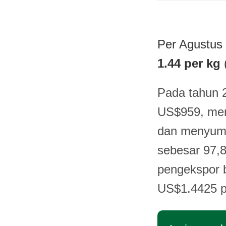
Per Agustus 
1.44 per kg
Pada tahun 2
US$959, mene
dan menyumba
sebesar 97,
pengekspor b
US$1.4425 p