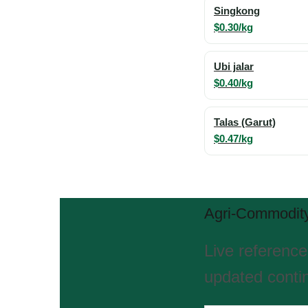
Singkong
$0.30/kg
Ubi jalar
$0.40/kg
Talas (Garut)
$0.47/kg
Agri-Commodity
Live reference
updated contin