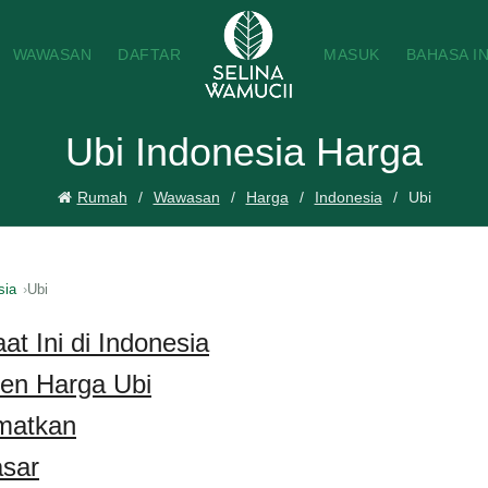
WAWASAN
DAFTAR
MASUK
BAHASA I
Ubi Indonesia Harga
Rumah
Wawasan
Harga
Indonesia
Ubi
sia
Ubi
at Ini di Indonesia
ren Harga Ubi
matkan
sar