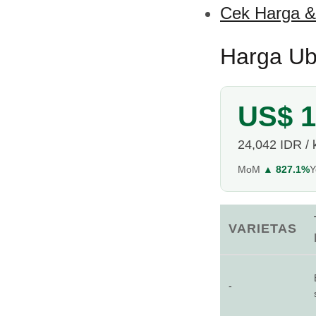
Cek Harga &
Harga Ubi
US$ 1
24,042 IDR / 
MoM
▲ 827.1%
VARIETAS
-