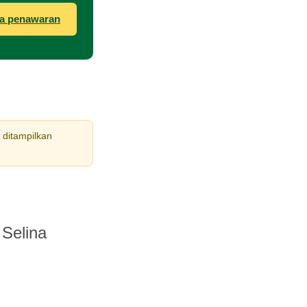
a penawaran
 ditampilkan
 Selina