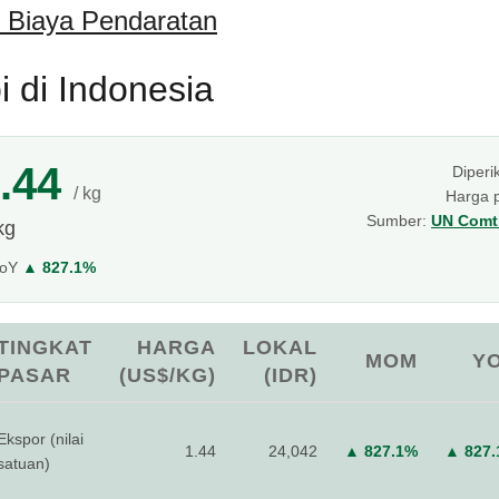
 Biaya Pendaratan
 di Indonesia
.44
Diperi
/ kg
Harga 
Sumber:
UN Comtr
kg
YoY
▲ 827.1%
TINGKAT
HARGA
LOKAL
MOM
Y
PASAR
(US$/KG)
(IDR)
Ekspor (nilai
1.44
24,042
▲ 827.1%
▲ 827
satuan)