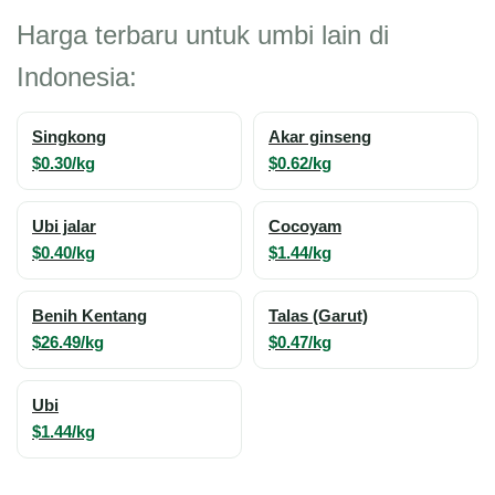
Harga terbaru untuk umbi lain di
Indonesia:
Singkong
Akar ginseng
$0.30/kg
$0.62/kg
Ubi jalar
Cocoyam
$0.40/kg
$1.44/kg
Benih Kentang
Talas (Garut)
$26.49/kg
$0.47/kg
Ubi
$1.44/kg