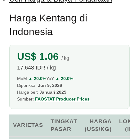
Harga Kentang di
Indonesia
US$ 1.06
/ kg
17,648 IDR / kg
MoM
▲ 20.0%
YoY
▲ 20.0%
Diperiksa:
Jun 9, 2026
Harga per:
Januari 2025
Sumber:
FAOSTAT Producer Prices
TINGKAT
HARGA
LOKA
VARIETAS
PASAR
(US$/KG)
(IDR