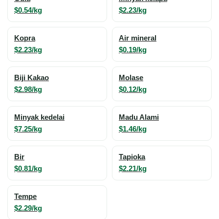
$0.54/kg
$2.23/kg
Kopra
Air mineral
$2.23/kg
$0.19/kg
Biji Kakao
Molase
$2.98/kg
$0.12/kg
Minyak kedelai
Madu Alami
$7.25/kg
$1.46/kg
Bir
Tapioka
$0.81/kg
$2.21/kg
Tempe
$2.29/kg