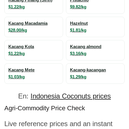
Kacang Pinang (Sirih)
Pistachio
$1.22/kg
$9.82/kg
Kacang Macadamia
Hazelnut
$28.00/kg
$1.81/kg
Kacang Kola
Kacang almond
$1.22/kg
$3.16/kg
Kacang Mete
Kacang-kacangan
$1.03/kg
$1.29/kg
En:
Indonesia Coconuts prices
Agri-Commodity Price Check
Live reference prices and an instant