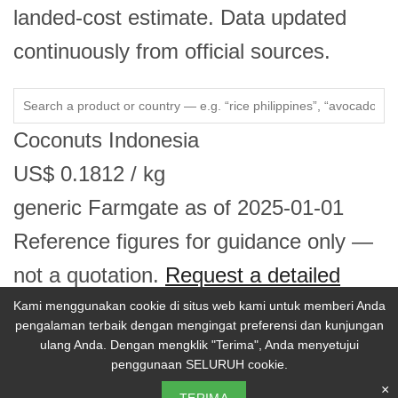
landed-cost estimate. Data updated
continuously from official sources.
Coconuts
Indonesia
US$
0.1812
/ kg
generic
Farmgate
as of 2025-01-01
Reference figures for guidance only —
not a quotation.
Request a detailed
price report →
Kami menggunakan cookie di situs web kami untuk memberi Anda
pengalaman terbaik dengan mengingat preferensi dan kunjungan
ulang Anda. Dengan mengklik "Terima", Anda menyetujui
penggunaan SELURUH cookie.
© 2026 Selina Wamucii. Seluruh hak cipta.
×
Kebijakan Privasi