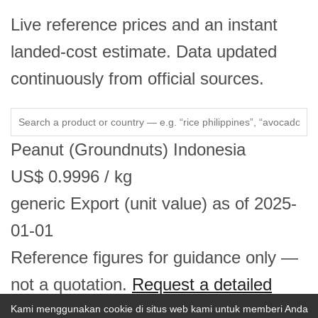
Live reference prices and an instant
landed-cost estimate. Data updated
continuously from official sources.
Peanut (Groundnuts)
Indonesia
US$
0.9996
/ kg
generic
Export (unit value)
as of 2025-
01-01
Reference figures for guidance only —
not a quotation.
Request a detailed
price report →
Kami menggunakan cookie di situs web kami untuk memberi Anda