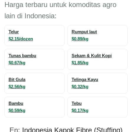
Harga terbaru untuk komoditas agro
lain di Indonesia:
Telur
Rumput laut
$2.15/dozen
$0.89/kg
Tunas bambu
Sekam & Kulit Kopi
$0.67/kg
$1.85/kg
Bit Gula
Telinga Kayu
$2.56/kg
$0.32/kg
Bambu
Tebu
$0.59/kg
$0.17/kg
En:
Indonesia Kapok Fibre (Stuffing)