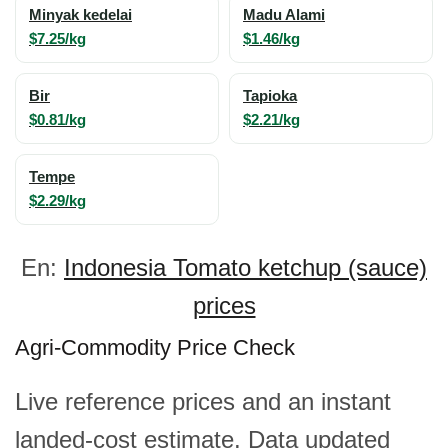
Minyak kedelai
Madu Alami
$7.25/kg
$1.46/kg
Bir
Tapioka
$0.81/kg
$2.21/kg
Tempe
$2.29/kg
En:
Indonesia Tomato ketchup (sauce)
prices
Agri-Commodity Price Check
Live reference prices and an instant
landed-cost estimate. Data updated