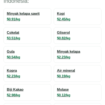
Indonesia:
Minyak kelapa sawit
Kopi
$0.91/kg
$2.45/kg
Cokelat
Gliserol
$3.51/kg
$0.82/kg
Gula
Minyak kelapa
$0.54/kg
$2.23/kg
Kopra
Air mineral
$2.23/kg
$0.19/kg
Biji Kakao
Molase
$2.98/kg
$0.12/kg