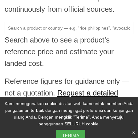
continuously from official sources.
Search above to see a product’s
reference price and estimate your
landed cost.
Reference figures for guidance only —
not a quotation.
Request a detailed
price report →
Kami menggunakan cookie di situs web kami untuk memberi Anda
pengalaman terbaik dengan mengingat preferensi dan kunjungan
ulang Anda. Dengan mengklik "Terima", Anda menyetujui
penggunaan SELURUH cookie.
© 2026 Selina Wamucii. Seluruh hak cipta.
×
Kebijakan Privasi
TERIMA