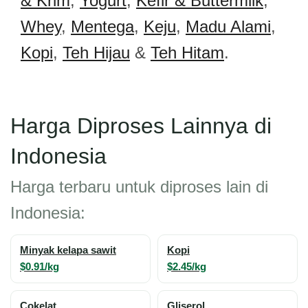
& Krim
,
Yogurt
,
Kefir & Buttermilk
,
Whey
,
Mentega
,
Keju
,
Madu Alami
,
Kopi
,
Teh Hijau
&
Teh Hitam
.
Harga Diproses Lainnya di
Indonesia
Harga terbaru untuk diproses lain di
Indonesia:
Minyak kelapa sawit
Kopi
$0.91/kg
$2.45/kg
Cokelat
Gliserol