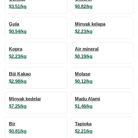
$3.51/kg
$0.82/kg
Gula
Minyak kelapa
$0.54/kg
$2.23/kg
Kopra
Air mineral
$2.23/kg
$0.19/kg
Biji Kakao
Molase
$2.98/kg
$0.12/kg
Minyak kedelai
Madu Alami
$7.25/kg
$1.46/kg
Bir
Tapioka
$0.81/kg
$2.21/kg