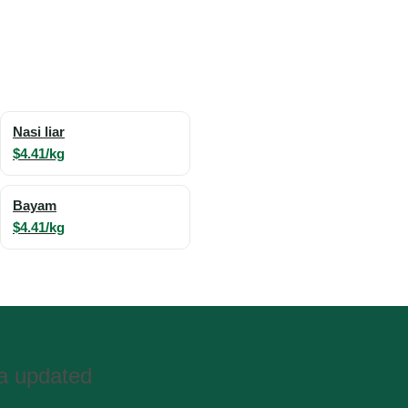
Nasi liar
$4.41/kg
Bayam
$4.41/kg
ta updated