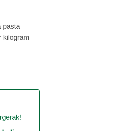
a pasta
 kilogram
gerak!