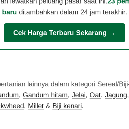
an lewatkan peluang pasar saat ini.
23 pem
baru
ditambahkan dalam 24 jam terakhir.
Cek Harga Terbaru Sekarang →
ertanian lainnya dalam kategori Sereal/Biji-
andum
,
Gandum hitam
,
Jelai
,
Oat
,
Jagung
ckwheed
,
Millet
&
Biji kenari
.