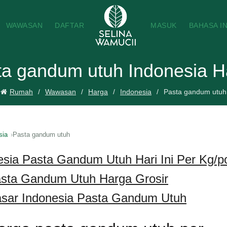
WAWASAN
DAFTAR
MASUK
BAHASA I
ta gandum utuh Indonesia H
Rumah
Wawasan
Harga
Indonesia
Pasta gandum utuh
sia
Pasta gandum utuh
esia Pasta Gandum Utuh Hari Ini Per Kg/
asta Gandum Utuh Harga Grosir
ar Indonesia Pasta Gandum Utuh