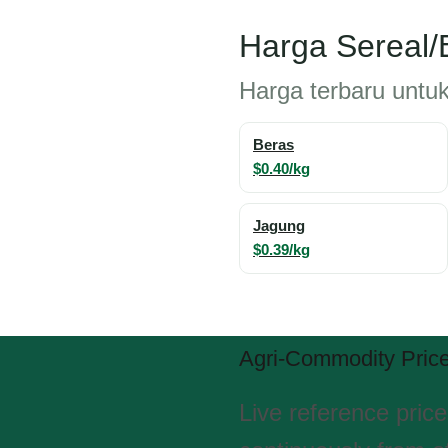
Harga Sereal/B
Harga terbaru untuk s
Beras
$0.40/kg
Jagung
$0.39/kg
Agri-Commodity Pric
Live reference pric