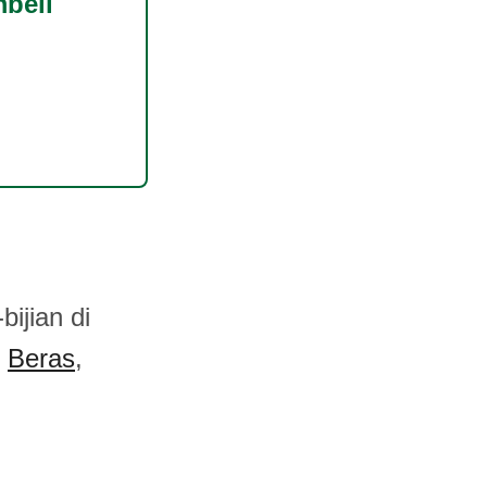
beli
bijian di
,
Beras
,