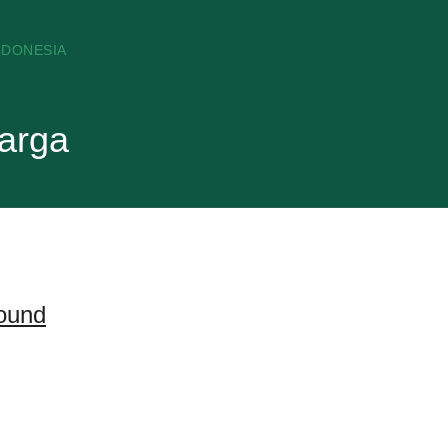
NDONESIA
arga
pound