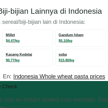
iji-bijian Lainnya di Indonesia
ereal/biji-bijian lain di Indonesia:
Millet
Gandum hitam
$4.47/kg
$5.10/kg
Kacang Kedelai
soba
$0.77/kg
$15.80/kg
En:
Indonesia Whole wheat pasta prices
e Check
es and an instant landed-cost estimate. Da