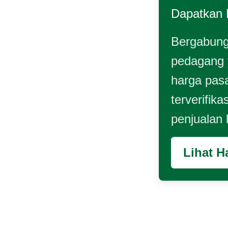
Dapatkan 
Bergabung
pedagang
harga pasa
terverifika
penjualan
Lihat H