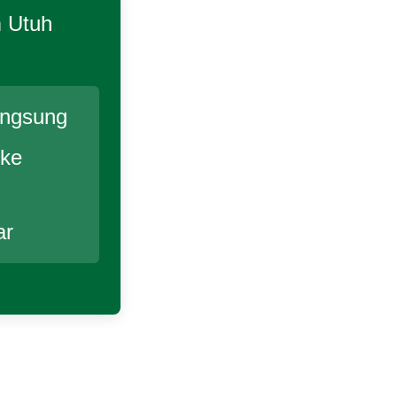
 Utuh
angsung
 ke
ar