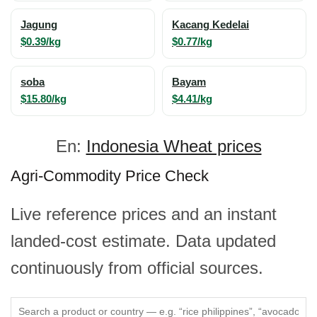
Jagung
Kacang Kedelai
$0.39/kg
$0.77/kg
soba
Bayam
$15.80/kg
$4.41/kg
En:
Indonesia Wheat prices
Agri-Commodity Price Check
Live reference prices and an instant
landed-cost estimate. Data updated
continuously from official sources.