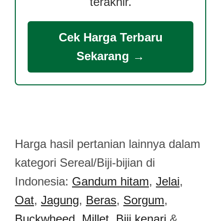
terakhir.
Cek Harga Terbaru
Sekarang →
Harga hasil pertanian lainnya dalam
kategori Sereal/Biji-bijian di
Indonesia:
Gandum hitam
,
Jelai
,
Oat
,
Jagung
,
Beras
,
Sorgum
,
Buckwheed
,
Millet
,
Biji kenari
&