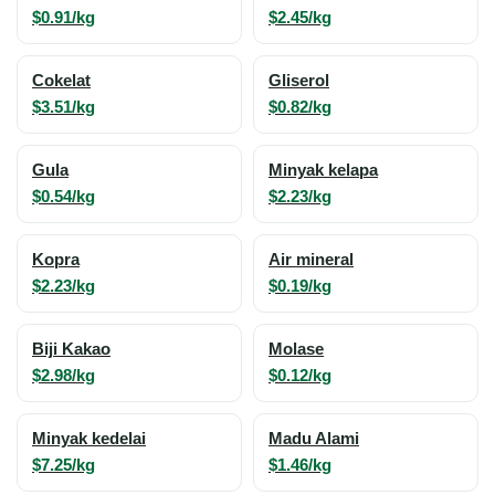
$0.91/kg
$2.45/kg
Cokelat
Gliserol
$3.51/kg
$0.82/kg
Gula
Minyak kelapa
$0.54/kg
$2.23/kg
Kopra
Air mineral
$2.23/kg
$0.19/kg
Biji Kakao
Molase
$2.98/kg
$0.12/kg
Minyak kedelai
Madu Alami
$7.25/kg
$1.46/kg