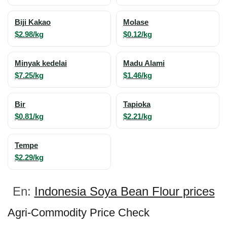
Biji Kakao
Molase
$2.98/kg
$0.12/kg
Minyak kedelai
Madu Alami
$7.25/kg
$1.46/kg
Bir
Tapioka
$0.81/kg
$2.21/kg
Tempe
$2.29/kg
En:
Indonesia Soya Bean Flour prices
Agri-Commodity Price Check