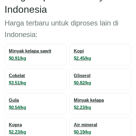
Indonesia
Harga terbaru untuk diproses lain di
Indonesia:
Minyak kelapa sawit
Kopi
$0.91/kg
$2.45/kg
Cokelat
Gliserol
$3.51/kg
$0.82/kg
Gula
Minyak kelapa
$0.54/kg
$2.23/kg
Kopra
Air mineral
$2.23/kg
$0.19/kg