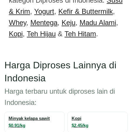
kategori Diproses di Indonesia:
Susu
& Krim
,
Yogurt
,
Kefir & Buttermilk
,
Whey
,
Mentega
,
Keju
,
Madu Alami
,
Kopi
,
Teh Hijau
&
Teh Hitam
.
Harga Diproses Lainnya di
Indonesia
Harga terbaru untuk diproses lain di
Indonesia:
Minyak kelapa sawit
Kopi
$0.91/kg
$2.45/kg