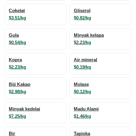
Cokelat
Gliserol
$3.51/kg
$0.82/kg
Gula
Minyak kelapa
$0.54/kg
$2.23/kg
Kopra
Air mineral
$2.23/kg
$0.19/kg
Biji Kakao
Molase
$2.98/kg
$0.12/kg
Minyak kedelai
Madu Alami
$7.25/kg
$1.46/kg
Bir
Tapioka