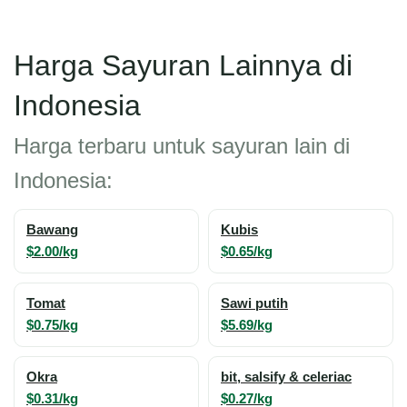
Harga Sayuran Lainnya di
Indonesia
Harga terbaru untuk sayuran lain di
Indonesia:
Bawang
Kubis
$2.00/kg
$0.65/kg
Tomat
Sawi putih
$0.75/kg
$5.69/kg
Okra
bit, salsify & celeriac
$0.31/kg
$0.27/kg