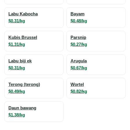
Labu Kabocha
Bayam
$0.31/kg
$0.48/kg
Kubis Brussel
Parsnip
$1.31/kg
$0.27/kg
Labu biji ek
Arugula
$0.31/kg
$0.67/kg
Terong (terong)
Wortel
$0.49/kg
$0.82/kg
Daun bawang
$1.38/kg