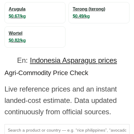
Arugula
Terong (terong)
$0.67/kg
$0.49/kg
Wortel
$0.82/kg
En:
Indonesia Asparagus prices
Agri-Commodity Price Check
Live reference prices and an instant
landed-cost estimate. Data updated
continuously from official sources.