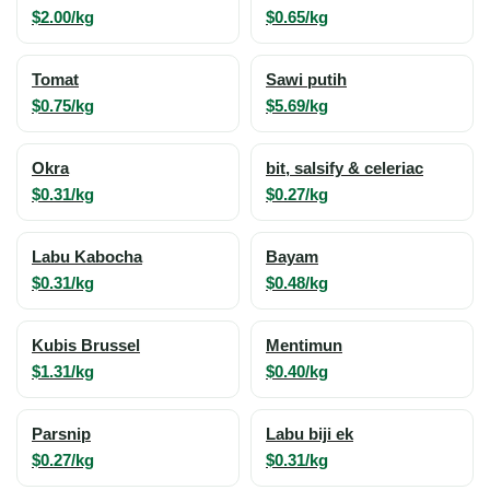
$2.00/kg
$0.65/kg
Tomat
Sawi putih
$0.75/kg
$5.69/kg
Okra
bit, salsify & celeriac
$0.31/kg
$0.27/kg
Labu Kabocha
Bayam
$0.31/kg
$0.48/kg
Kubis Brussel
Mentimun
$1.31/kg
$0.40/kg
Parsnip
Labu biji ek
$0.27/kg
$0.31/kg