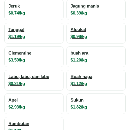
Jeruk
Jagung manis
$0.74/kg
$0.39/kg
Tanggal
Alpukat
$1.19/kg
$0.98/kg
Clementine
buah ara
$3.50/kg
$1.20/kg
Labu, labu, dan labu
Buah naga
$0.31/kg
$1.12/kg
Apel
Sukun
$2.93/kg
$1.82/kg
Rambutan