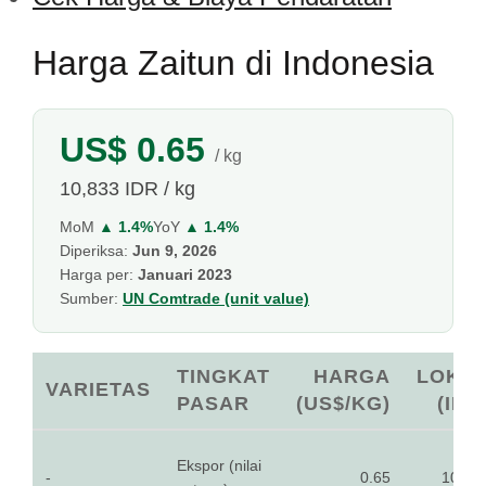
Harga Zaitun di Indonesia
US$ 0.65
/ kg
10,833 IDR / kg
MoM
▲ 1.4%
YoY
▲ 1.4%
Diperiksa:
Jun 9, 2026
Harga per:
Januari 2023
Sumber:
UN Comtrade (unit value)
TINGKAT
HARGA
LOKA
VARIETAS
PASAR
(US$/KG)
(IDR
Ekspor (nilai
-
0.65
10,83