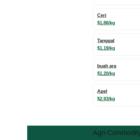
Ceri
$1.86/kg
Tanggal
$1.19/kg
buah ara
$1.20/kg
Apel
$2.93/kg
Agri-Commodity