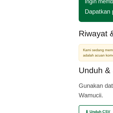
Ingin membe
Dapatkan 
Riwayat 
Kami sedang memba
adalah acuan komod
Unduh & 
Gunakan data
Wamucii.
⬇ Unduh CSV