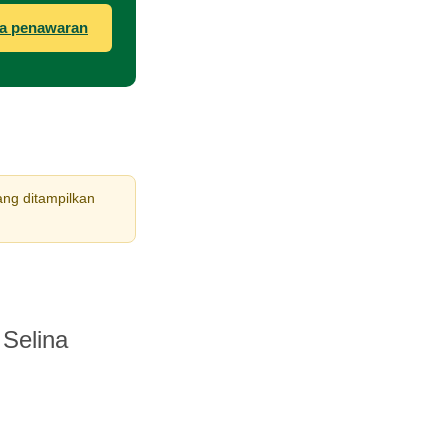
a penawaran
ang ditampilkan
 Selina