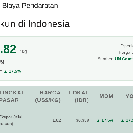
 Biaya Pendaratan
kun di Indonesia
.82
Diperi
/ kg
Harga 
Sumber:
UN Comtr
kg
oY
▲ 17.5%
TINGKAT
HARGA
LOKAL
MOM
Y
PASAR
(US$/KG)
(IDR)
Ekspor (nilai
1.82
30,388
▲ 17.5%
▲ 17.
satuan)