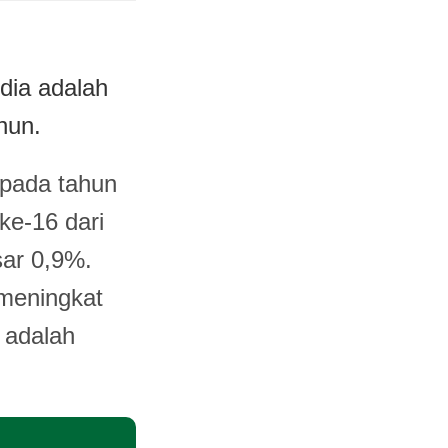
dia adalah
hun.
 pada tahun
ke-16 dari
sar 0,9%.
 meningkat
u adalah