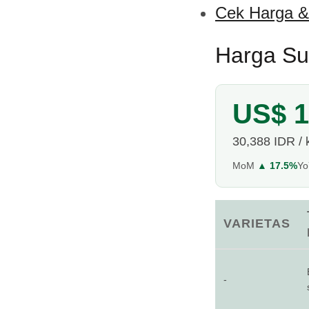
Cek Harga &
Harga Su
US$ 1
30,388 IDR / 
MoM
▲ 17.5%
Y
VARIETAS
-