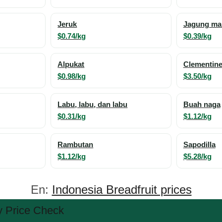
Jeruk
Jagung ma
$0.74/kg
$0.39/kg
Alpukat
Clementin
$0.98/kg
$3.50/kg
Labu, labu, dan labu
Buah naga
$0.31/kg
$1.12/kg
Rambutan
Sapodilla
$1.12/kg
$5.28/kg
En:
Indonesia Breadfruit prices
 Price Check