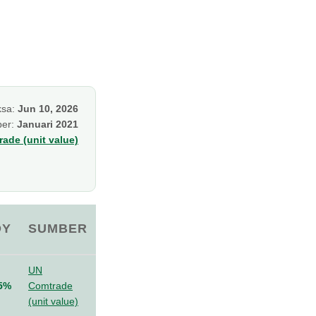
ksa:
Jun 10, 2026
per:
Januari 2021
ade (unit value)
OY
SUMBER
UN
5%
Comtrade
(unit value)