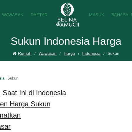
WAWASAN
DAFTAR
MASUK
BAHASA 
Sukun Indonesia Harga
Rumah
Wawasan
Harga
Indonesia
Sukun
sia
Sukun
Saat Ini di Indonesia
ren Harga Sukun
matkan
sar