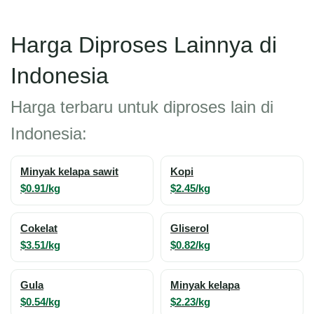
Harga Diproses Lainnya di
Indonesia
Harga terbaru untuk diproses lain di
Indonesia:
Minyak kelapa sawit
Kopi
$0.91/kg
$2.45/kg
Cokelat
Gliserol
$3.51/kg
$0.82/kg
Gula
Minyak kelapa
$0.54/kg
$2.23/kg