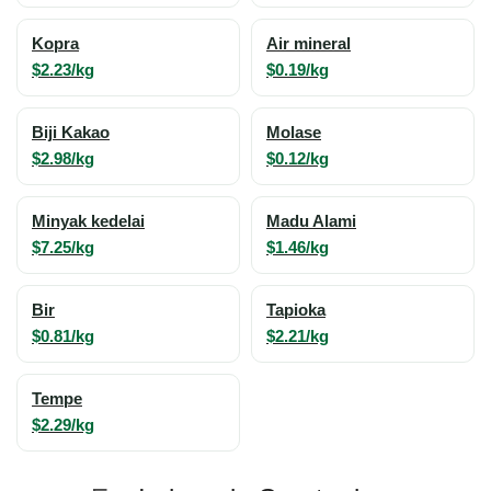
Kopra
Air mineral
$2.23/kg
$0.19/kg
Biji Kakao
Molase
$2.98/kg
$0.12/kg
Minyak kedelai
Madu Alami
$7.25/kg
$1.46/kg
Bir
Tapioka
$0.81/kg
$2.21/kg
Tempe
$2.29/kg