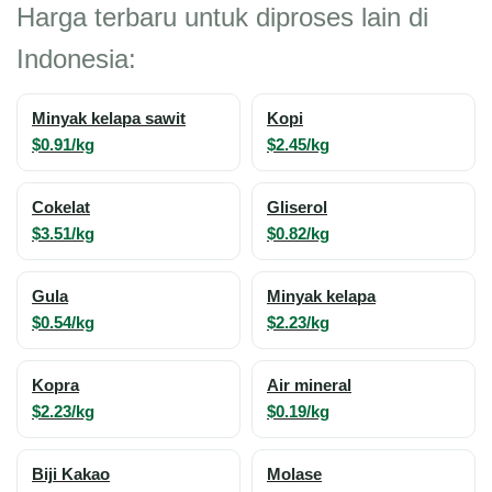
Harga terbaru untuk diproses lain di
Indonesia:
Minyak kelapa sawit
Kopi
$0.91/kg
$2.45/kg
Cokelat
Gliserol
$3.51/kg
$0.82/kg
Gula
Minyak kelapa
$0.54/kg
$2.23/kg
Kopra
Air mineral
$2.23/kg
$0.19/kg
Biji Kakao
Molase