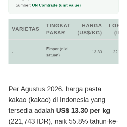
Sumber:
UN Comtrade (unit value)
TINGKAT
HARGA
LOKA
VARIETAS
PASAR
(US$/KG)
(IDR
Ekspor (nilai
-
13.30
221,74
satuan)
Per Agustus 2026, harga pasta
kakao (kakao) di Indonesia yang
tersedia adalah
US$ 13.30 per kg
(221,743 IDR), naik 55.8% tahun-ke-