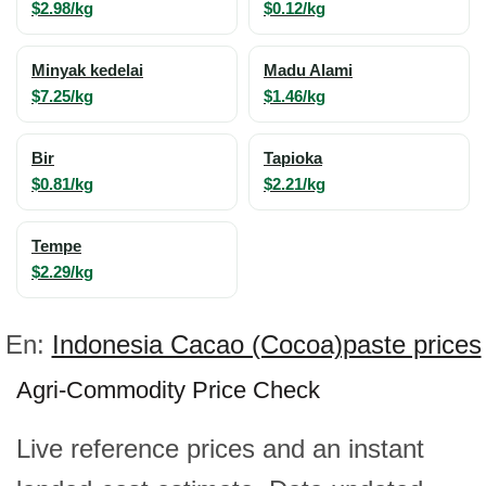
$2.98/kg
$0.12/kg
Minyak kedelai
Madu Alami
$7.25/kg
$1.46/kg
Bir
Tapioka
$0.81/kg
$2.21/kg
Tempe
$2.29/kg
En:
Indonesia Cacao (Cocoa)paste prices
Agri-Commodity Price Check
Live reference prices and an instant