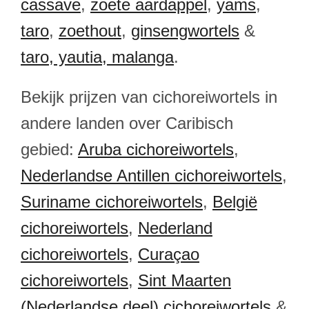
cassave
,
zoete aardappel
,
yams
,
taro
,
zoethout
,
ginsengwortels
&
taro, yautia, malanga
.
Bekijk prijzen van cichoreiwortels in
andere landen over Caribisch
gebied:
Aruba cichoreiwortels
,
Nederlandse Antillen cichoreiwortels
,
Suriname cichoreiwortels
,
België
cichoreiwortels
,
Nederland
cichoreiwortels
,
Curaçao
cichoreiwortels
,
Sint Maarten
(Nederlandse deel) cichoreiwortels
&