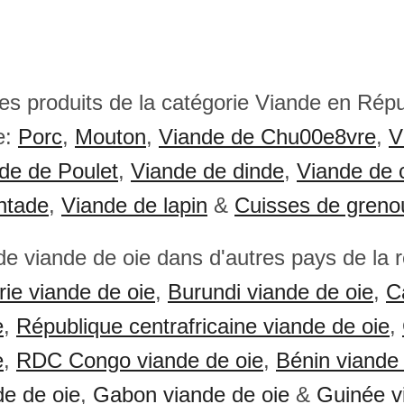
res produits de la catégorie Viande en Rép
e:
Porc
,
Mouton
,
Viande de Chu00e8vre
,
V
de de Poulet
,
Viande de dinde
,
Viande de 
ntade
,
Viande de lapin
&
Cuisses de grenou
 de viande de oie dans d'autres pays de la 
rie viande de oie
,
Burundi viande de oie
,
C
e
,
République centrafricaine viande de oie
,
e
,
RDC Congo viande de oie
,
Bénin viande 
de de oie
,
Gabon viande de oie
&
Guinée v