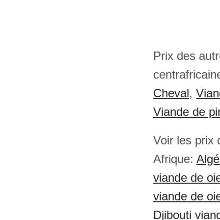
Prix des aut
centrafricain
Cheval
,
Vian
Viande de pi
Voir les prix
Afrique:
Algé
viande de oi
viande de oi
Djibouti vian