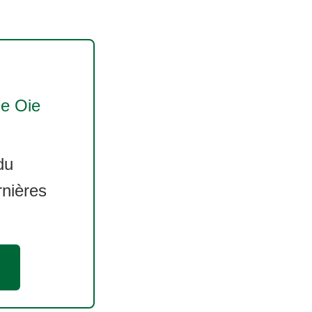
De Oie
du
rnières