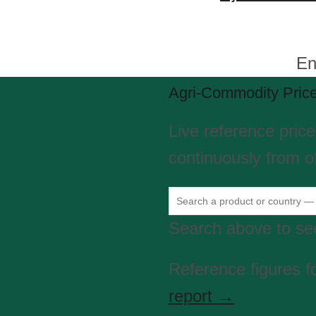
E
Agri-Commodity Pric
Live reference pric
continuously from of
Search above to see
Reference figures f
report →