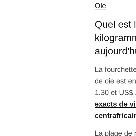
Oie
Quel est 
kilogramm
aujourd'h
La fourchette
de oie est e
1.30 et US$ 2
exacts de v
centrafricai
La plage de p