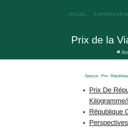
ACCUEIL
À PROPOS DE 
Prix de la V
Acc
Aperçus
Prix
République
Prix De Répu
Kilogramme/l
République C
Perspective