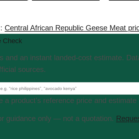
n:
Central African Republic Geese Meat pri
e Check
es and an instant landed-cost estimate. Da
ficial sources.
 a product’s reference price and estimate 
or guidance only — not a quotation.
Reques