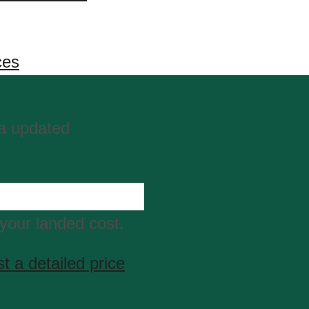
ces
ta updated
your landed cost.
t a detailed price