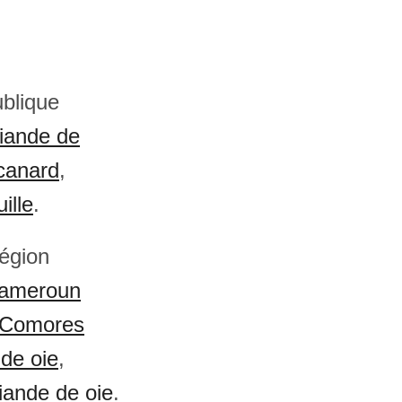
ublique
iande de
canard
,
ille
.
région
ameroun
Comores
de oie
,
iande de oie
.