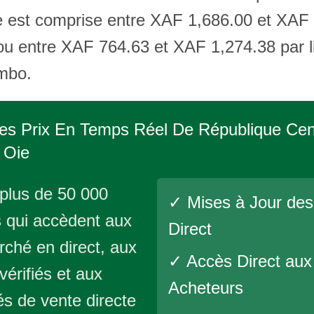
e est comprise entre XAF 1,686.00 et XAF
u entre XAF 764.63 et XAF 1,274.38 par liv
mbo.
es Prix En Temps Réel De
République Cent
 Oie
plus de 50 000
✓ Mises à Jour des
 qui accèdent aux
Direct
rché en direct, aux
✓ Accès Direct aux
vérifiés et aux
Acheteurs
és de vente directe