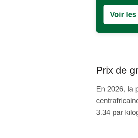
Voir le
Prix de g
En 2026, la 
centrafricai
3.34 par kil