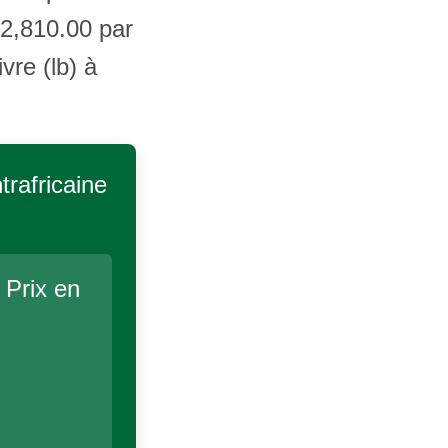
 2,810.00 par
re (lb) à
rafricaine
 Prix en