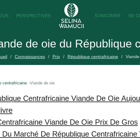
NOUS
PERSPECTIVES
S'INSCRIRE
SE 
iande de oie du République c
ueil
Connaissances
Prix
République centrafricaine
Viande
 centrafricaine
Viande de oie
blique Centrafricaine Viande De Oie Aujou
ivre
entrafricaine Viande De Oie Prix De Gros
s Du Marché De République Centrafricaine