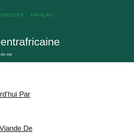
CONNECTER
FRANÇAIS
entrafricaine
 de oie
rd'hui Par
 Viande De