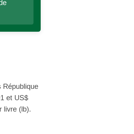
 de
es République
01 et US$
ivre (lb).