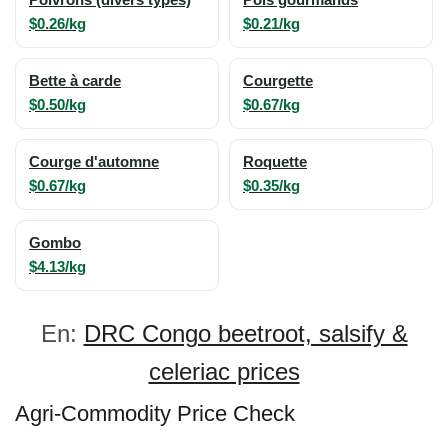
Poivrons (divers types)
Pois gourmands
$0.26/kg
$0.21/kg
Bette à carde
Courgette
$0.50/kg
$0.67/kg
Courge d'automne
Roquette
$0.67/kg
$0.35/kg
Gombo
$4.13/kg
En:
DRC Congo beetroot, salsify &
celeriac prices
Agri-Commodity Price Check