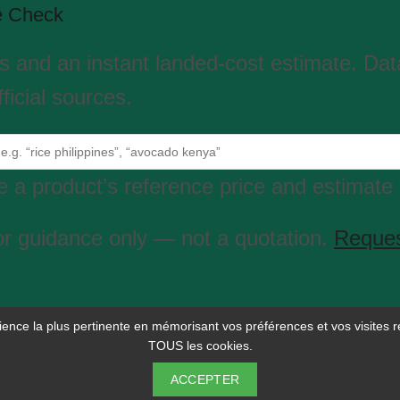
e Check
es and an instant landed-cost estimate. Da
ficial sources.
 a product’s reference price and estimate 
or guidance only — not a quotation.
Reques
rience la plus pertinente en mémorisant vos préférences et vos visites r
TOUS les cookies.
© 2026 Selina Wamucii. Tous droits réservés.
Politique de Confidentialité
ACCEPTER