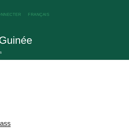
ONNECTER
FRANÇAIS
 Guinée
s
rass