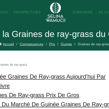
NOUS
PERSPECTIVES
S'INSCRIRE
SE C
e la Graines de ray-grass du
Accueil
Connaissances
Prix
Guinée
Graines de ray-gras
raines de ray-grass
ée Graines De Ray-grass Aujourd'hui Par
ivre
nes De Ray-grass Prix De Gros
s Du Marché De Guinée Graines De Ray-g