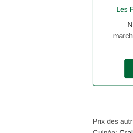
Les 
N
march
Prix des autr
Guinée:
Grai