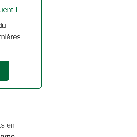
ent !
du
rnières
ts en
zerne
,