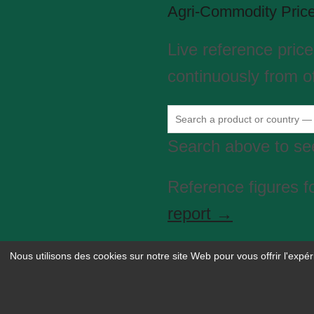
Agri-Commodity Pric
Live reference pric
continuously from of
Search above to see
Reference figures f
report →
Nous utilisons des cookies sur notre site Web pour vous offrir l'expé