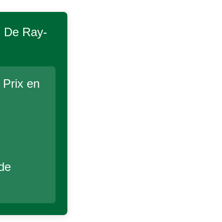
s De Ray-
 Prix en
 de