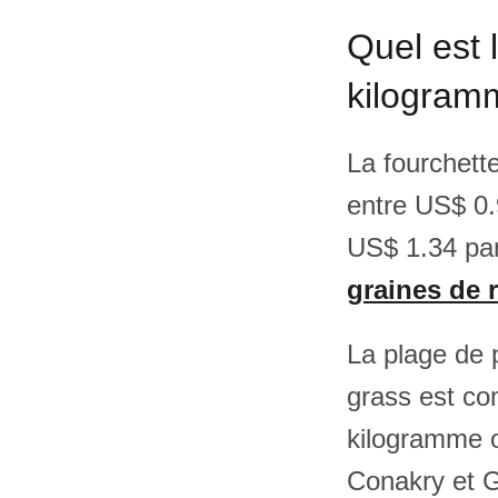
Quel est 
kilogramm
La fourchett
entre US$ 0.
US$ 1.34 par 
graines de 
La plage de p
grass est co
kilogramme o
Conakry et 