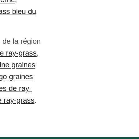
ass bleu du
 de la région
e ray-grass
,
ine graines
o graines
nes de ray-
e ray-grass
.