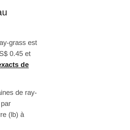
au
ray-grass est
S$ 0.45 et
 exacts de
aines de ray-
 par
e (lb) à