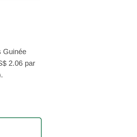
es Guinée
S$ 2.06 par
.