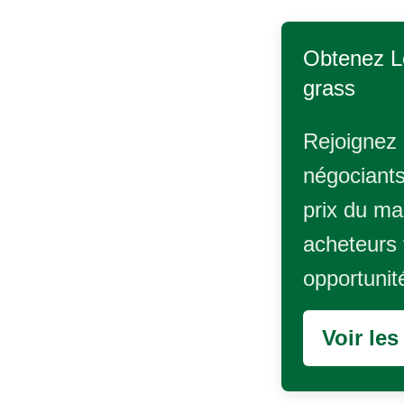
Obtenez L
grass
Rejoignez 
négociants
prix du ma
acheteurs 
opportunit
Voir le