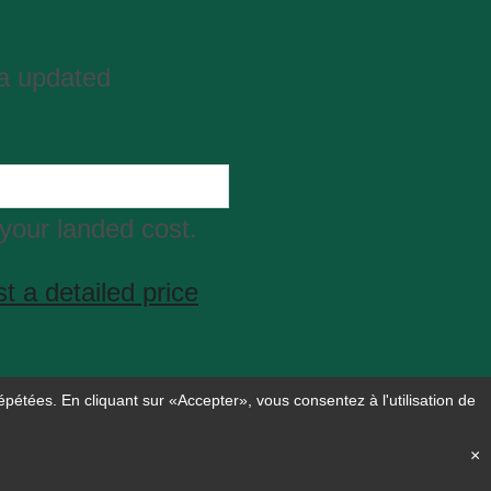
ta updated
your landed cost.
t a detailed price
épétées. En cliquant sur «Accepter», vous consentez à l'utilisation de
×