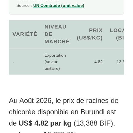
Source :
UN Comtrade (unit value)
NIVEAU
PRIX
LOCAL
VARIÉTÉ
DE
(US$/KG)
(BIF)
MARCHÉ
Exportation
-
(valeur
4.82
13,388
unitaire)
Au Août 2026, le prix de racines de
chicorée disponible en Burundi est
de
US$ 4.82 par kg
(13,388 BIF),