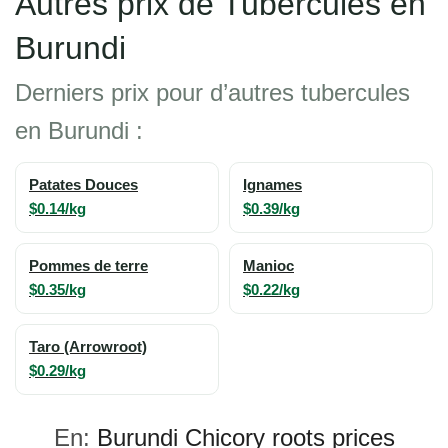
Autres prix de Tubercules en
Burundi
Derniers prix pour d’autres tubercules
en Burundi :
Patates Douces
Ignames
$0.14/kg
$0.39/kg
Pommes de terre
Manioc
$0.35/kg
$0.22/kg
Taro (Arrowroot)
$0.29/kg
En:
Burundi Chicory roots prices