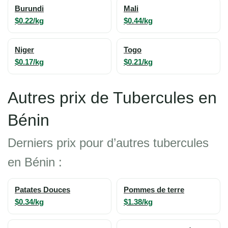
Burundi
Mali
$0.22/kg
$0.44/kg
Niger
Togo
$0.17/kg
$0.21/kg
Autres prix de Tubercules en
Bénin
Derniers prix pour d’autres tubercules
en Bénin :
Patates Douces
Pommes de terre
$0.34/kg
$1.38/kg