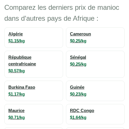
Comparez les derniers prix de manioc
dans d’autres pays de Afrique :
Algérie
Cameroun
$1.15/kg
$0.25/kg
République
Sénégal
centrafricaine
$0.25/kg
$0.57/kg
Burkina Faso
Guinée
$1.17/kg
$0.23/kg
Maurice
RDC Congo
$0.71/kg
$1.64/kg