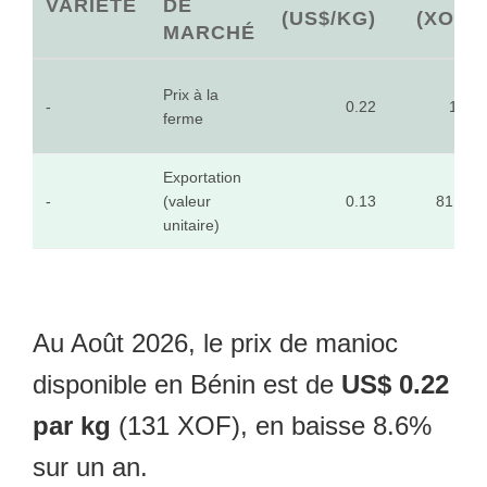
VARIÉTÉ
DE
(US$/KG)
(XOF)
MARCHÉ
Prix à la
-
0.22
131
ferme
Exportation
-
(valeur
0.13
81.28
unitaire)
Au Août 2026, le prix de manioc
disponible en Bénin est de
US$ 0.22
par kg
(131 XOF), en baisse 8.6%
sur un an.