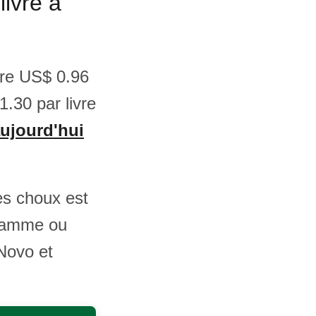
livre à
tre US$ 0.96
.30 par livre
aujourd'hui
es choux est
gramme ou
Novo et