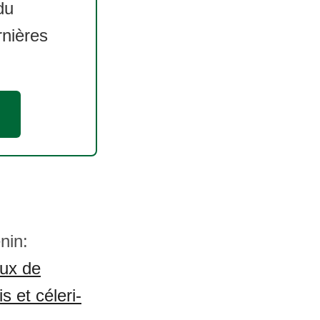
du
rnières
nin:
ux de
s et céleri-