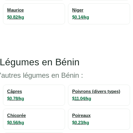
Maurice
Niger
$0.82/kg
$0.14/kg
e Légumes en Bénin
d’autres légumes en Bénin :
Câpres
Poivrons (divers types)
$0.78/kg
$11.04/kg
Chicorée
Poireaux
$0.56/kg
$0.23/kg