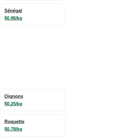
Sénégal
$0.96/kg
Oignons
$0.25/kg
Roquette
$0.78/kg