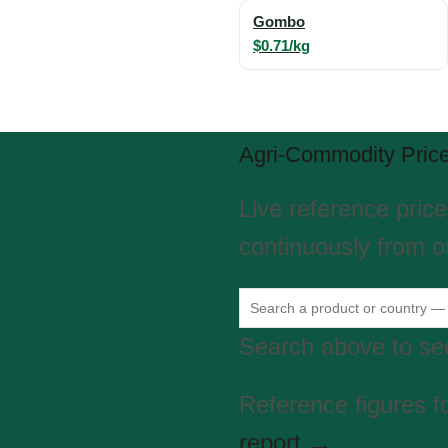
Gombo
$0.71/kg
Agri-Commodity Pric
Live reference pric
continuously from of
Search above to see
Reference figures f
report →