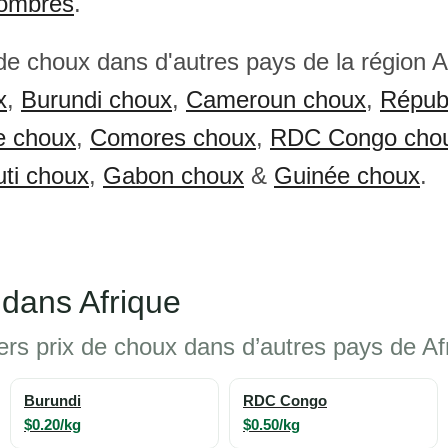
ombres
.
 de choux dans d'autres pays de la région A
x
,
Burundi choux
,
Cameroun choux
,
Répub
ne choux
,
Comores choux
,
RDC Congo cho
uti choux
,
Gabon choux
&
Guinée choux
.
 dans Afrique
rs prix de choux dans d’autres pays de Afr
Burundi
RDC Congo
$0.20/kg
$0.50/kg