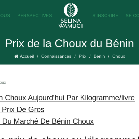
NOUS
PERSPECTIVES
S'INSCRIRE
SE C
Prix de la Choux du Bénin
Accueil
Connaissances
Prix
Bénin
Choux
oux
n Choux Aujourd'hui Par Kilogramme/livre
 Prix De Gros
s Du Marché De Bénin Choux