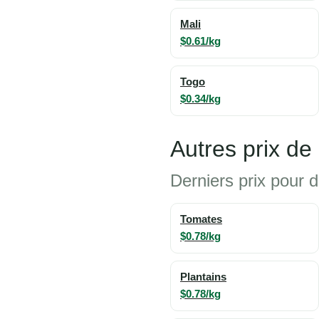
Mali
$0.61/kg
Togo
$0.34/kg
Autres prix d
Derniers prix pour 
Tomates
$0.78/kg
Plantains
$0.78/kg