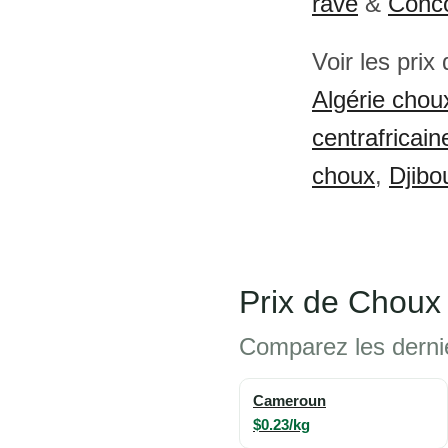
rave
&
Conc
Voir les prix
Algérie chou
centrafricai
choux
,
Djibo
Prix de Choux
Comparez les dernie
Cameroun
$0.23/kg