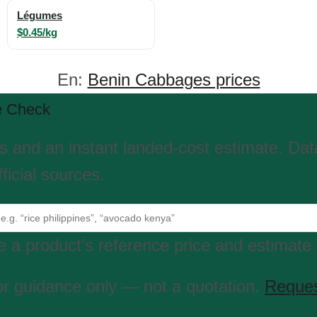
Légumes
$0.45/kg
En:
Benin Cabbages prices
e Check
es and an instant landed-cost estimate. Da
ficial sources.
 a product’s reference price and estimate 
or guidance only — not a quotation.
Reques