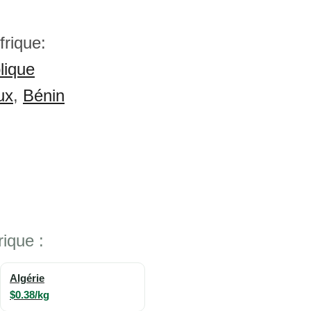
frique:
lique
ux
,
Bénin
ique :
Algérie
$0.38/kg