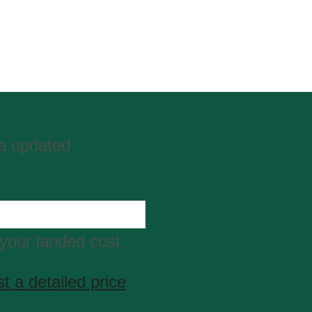
ta updated
your landed cost.
t a detailed price