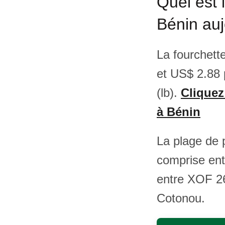
Quel est 
Bénin auj
La fourchett
et US$ 2.88 
(lb).
Cliquez
à Bénin
La plage de 
comprise en
entre XOF 26
Cotonou.