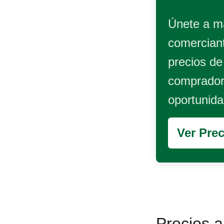
Únete a m
comercian
precios de
compradore
oportunida
Ver Pre
Precios a