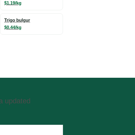
$1.19/kg
Trigo bulgur
$0.44/kg
ta updated