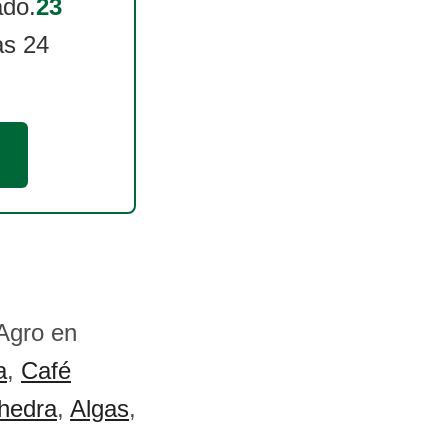
ado.
23
as 24
 Agro en
a
,
Café
hedra
,
Algas
,