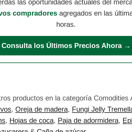
erdas las oportunidades actuales del merc
vos compradores
agregados en las últim
horas.
Consulta los Últimos Precios Ahora →
tros productos en la categoría Comodities
vos
,
Oreja de madera
,
Fungi Jelly Tremell
ns
,
Hojas de coca
,
Paja de adormidera
,
Ep
zucarera
&
Caña de azúcar
.