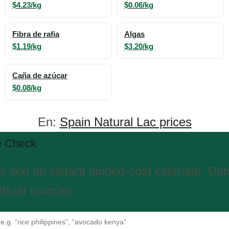
$4.23/kg
$0.06/kg
Fibra de rafia
Algas
$1.19/kg
$3.20/kg
Caña de azúcar
$0.08/kg
En:
Spain Natural Lac prices
e Check
es and an instant landed-cost estimate. Da
ficial sources.