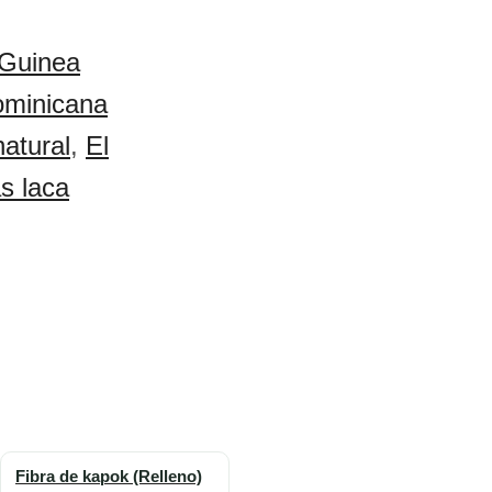
Guinea
ominicana
natural
,
El
s laca
Fibra de kapok (Relleno)