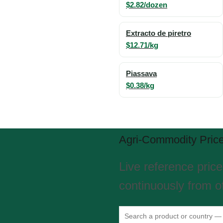
$2.82/dozen
Extracto de piretro
$12.71/kg
Piassava
$0.38/kg
Agri-Commodity Pric
Live reference pric
continuously from of