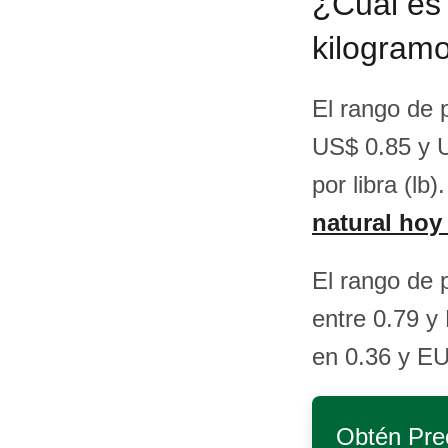
¿Cuál es 
kilogramo
El rango de 
US$ 0.85 y U
por libra (lb)
natural hoy
El rango de 
entre 0.79 y
en 0.36 y E
Obtén Pre