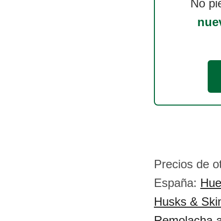
No pi
nue
Precios de o
España:
Hue
Husks & Ski
Remolacha a