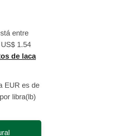
stá entre
y US$ 1.54
tos de laca
ara EUR es de
or libra(lb)
ral