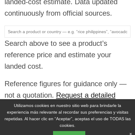
landed-cost estimate. Data updated
continuously from official sources.
Search above to see a product’s
reference price and estimate your
landed cost.
Reference figures for guidance only —
not a quotation.
Request a detailed
price report →
Utilizamos cookies en nuestro sitio web para brindarle la
experiencia más relevante al recordar sus preferencias y visitas
repetidas. Al hacer clic en “Aceptar”, aceptas el uso de TODAS las
cookies.
© 2026 Selina Wamucii. Todos los derechos reservados.
×