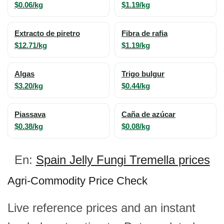
$0.06/kg
$1.19/kg
Extracto de piretro
Fibra de rafia
$12.71/kg
$1.19/kg
Algas
Trigo bulgur
$3.20/kg
$0.44/kg
Piassava
Caña de azúcar
$0.38/kg
$0.08/kg
En:
Spain Jelly Fungi Tremella prices
Agri-Commodity Price Check
Live reference prices and an instant