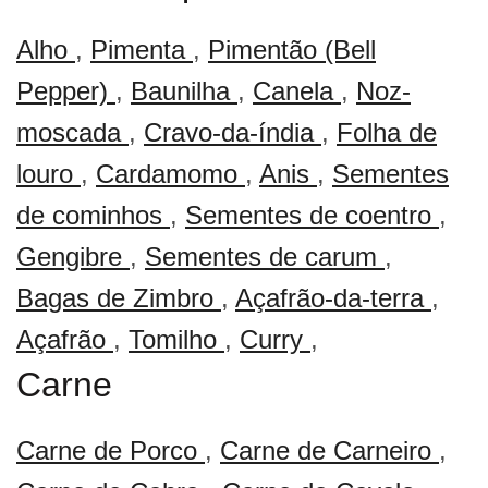
Alho
,
Pimenta
,
Pimentão (Bell
Pepper)
,
Baunilha
,
Canela
,
Noz-
moscada
,
Cravo-da-índia
,
Folha de
louro
,
Cardamomo
,
Anis
,
Sementes
de cominhos
,
Sementes de coentro
,
Gengibre
,
Sementes de carum
,
Bagas de Zimbro
,
Açafrão-da-terra
,
Açafrão
,
Tomilho
,
Curry
,
Carne
Carne de Porco
,
Carne de Carneiro
,