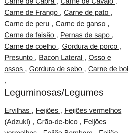
Carne de Cabra
,
Carne de Cavalo
,
Carne de Frango
,
Carne de pato
,
Carne de peru
,
Carne de ganso
,
Carne de faisão
,
Pernas de sapo
,
Carne de coelho
,
Gordura de porco
,
Presunto
,
Bacon Lateral
,
Osso e
ossos
,
Gordura de sebo
,
Carne de boi
,
Leguminosas/Legumes
Ervilhas
,
Feijões
,
Feijões vermelhos
(Adzuki)
,
Grão-de-bico
,
Feijões
vermelhos
,
Feijão Bambara
,
Feijão