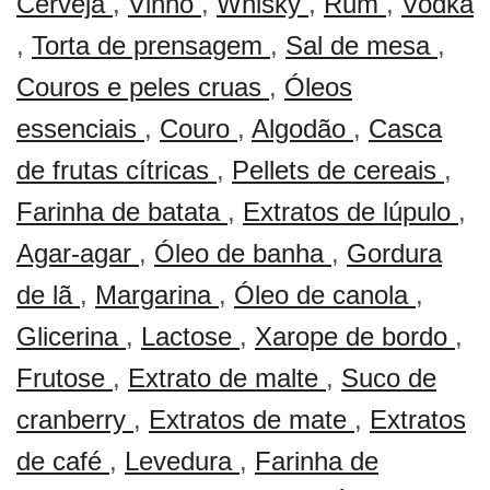
Cerveja
,
Vinho
,
Whisky
,
Rum
,
Vodka
,
Torta de prensagem
,
Sal de mesa
,
Couros e peles cruas
,
Óleos
essenciais
,
Couro
,
Algodão
,
Casca
de frutas cítricas
,
Pellets de cereais
,
Farinha de batata
,
Extratos de lúpulo
,
Agar-agar
,
Óleo de banha
,
Gordura
de lã
,
Margarina
,
Óleo de canola
,
Glicerina
,
Lactose
,
Xarope de bordo
,
Frutose
,
Extrato de malte
,
Suco de
cranberry
,
Extratos de mate
,
Extratos
de café
,
Levedura
,
Farinha de