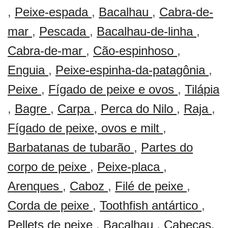
,
Peixe-espada
,
Bacalhau
,
Cabra-de-
mar
,
Pescada
,
Bacalhau-de-linha
,
Cabra-de-mar
,
Cão-espinhoso
,
Enguia
,
Peixe-espinha-da-patagônia
,
Peixe
,
Fígado de peixe e ovos
,
Tilápia
,
Bagre
,
Carpa
,
Perca do Nilo
,
Raja
,
Fígado de peixe, ovos e milt
,
Barbatanas de tubarão
,
Partes do
corpo de peixe
,
Peixe-placa
,
Arenques
,
Caboz
,
Filé de peixe
,
Corda de peixe
,
Toothfish antártico
,
Pellets de peixe
,
Bacalhau
,
Cabeças,