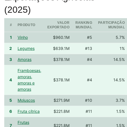
(2025)
VALOR
RANKING
PARTICIPAÇÃO
#
PRODUTO
EXPORTADO
MUNDIAL
MUNDIAL
1
Vinho
$960.1M
#5
5.7%
2
Legumes
$639.1M
#13
1%
3
Amoras
$378.1M
#4
14.5%
Framboesas,
amoras,
4
$378.1M
#4
14.5%
amoras e
amoras
5
Moluscos
$271.9M
#10
3.7%
6
Fruta cítrica
$221.8M
#11
1.5%
Frutas
7
$221.8M
#11
1.5%