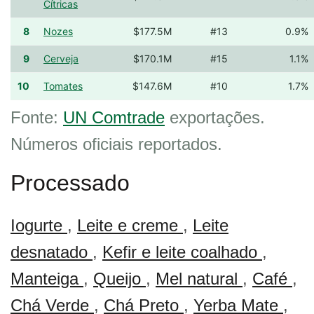
Cítricas
8
Nozes
$177.5M
#13
0.9%
9
Cerveja
$170.1M
#15
1.1%
10
Tomates
$147.6M
#10
1.7%
Fonte:
UN Comtrade
exportações.
Números oficiais reportados.
Processado
Iogurte
,
Leite e creme
,
Leite
desnatado
,
Kefir e leite coalhado
,
Manteiga
,
Queijo
,
Mel natural
,
Café
,
Chá Verde
,
Chá Preto
,
Yerba Mate
,