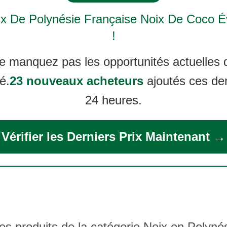
ix De
Polynésie Française Noix De Coco
Év
!
e manquez pas les opportunités actuelles 
é.
23 nouveaux acheteurs
ajoutés ces de
24 heures.
Vérifier les Derniers Prix Maintenant →
es produits de la catégorie Noix en Polynés