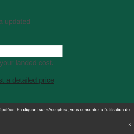
ta updated
your landed cost.
t a detailed price
épétées. En cliquant sur «Accepter», vous consentez à l'utilisation de
×