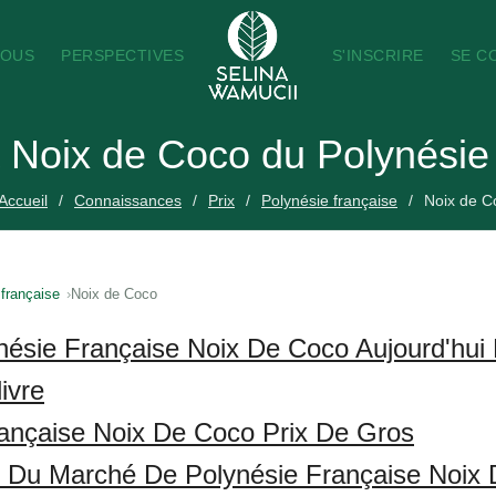
NOUS
PERSPECTIVES
S'INSCRIRE
SE C
a Noix de Coco du Polynésie
Accueil
Connaissances
Prix
Polynésie française
Noix de C
française
Noix de Coco
nésie Française Noix De Coco Aujourd'hui
ivre
ançaise Noix De Coco Prix De Gros
s Du Marché De Polynésie Française Noix