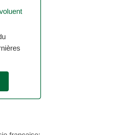
oluent
du
rnières
ie française: