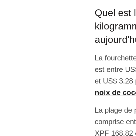
Quel est 
kilogramm
aujourd'h
La fourchette
est entre US
et US$ 3.28 p
noix de coc
La plage de 
comprise ent
XPF 168.82 e