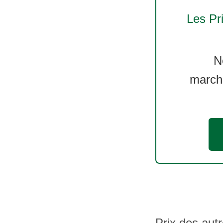
Les Pr
N
march
Prix des autr