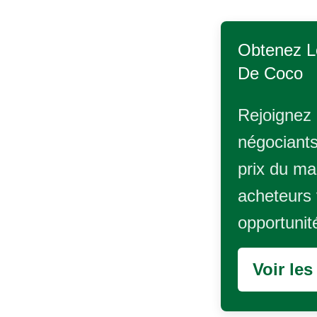
Obtenez L
De Coco
Rejoignez 
négociants
prix du ma
acheteurs 
opportunit
Voir le