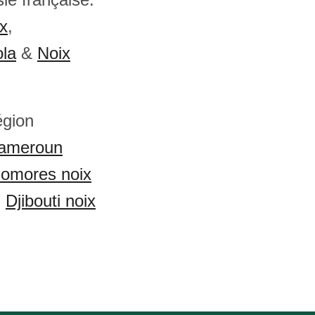
x
,
ola
&
Noix
égion
ameroun
omores noix
,
Djibouti noix