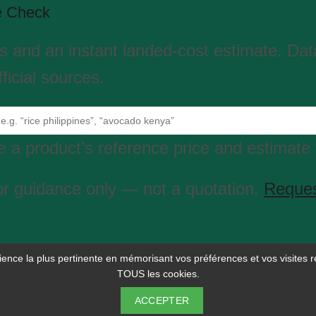
e Check
es and an instant landed-cost estimate. Da
ficial sources.
 a product’s reference price and estimate 
or guidance only — not a quotation.
Reques
rience la plus pertinente en mémorisant vos préférences et vos visites r
TOUS les cookies.
© 2026 Selina Wamucii. Tous droits réservés.
Politique de Confidentialité
ACCEPTER