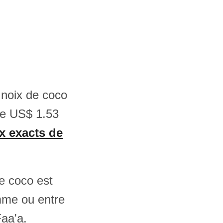
 noix de coco
re US$ 1.53
ix exacts de
e coco est
mme ou entre
Faa'a.