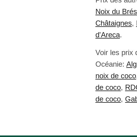
Noix du Brési
Châtaignes
,
d'Areca
.
Voir les prix
Océanie:
Alg
noix de coco
de coco
,
RDC
de coco
,
Gab