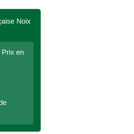
çaise Noix
 Prix en
 de