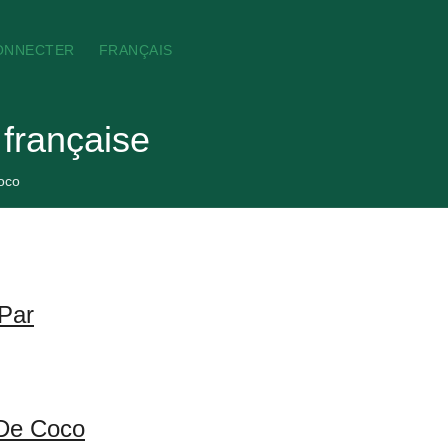
ONNECTER
FRANÇAIS
 française
oco
 Par
 De Coco