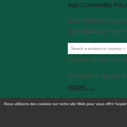
Agri-Commodity Pric
Live reference pric
continuously from of
Search above to see
Reference figures f
report →
Nous utilisons des cookies sur notre site Web pour vous offrir l'expé