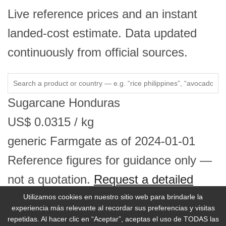
Live reference prices and an instant
landed-cost estimate. Data updated
continuously from official sources.
Sugarcane
Honduras
US$
0.0315
/ kg
generic
Farmgate
as of 2024-01-01
Reference figures for guidance only —
not a quotation.
Request a detailed
price report →
Utilizamos cookies en nuestro sitio web para brindarle la
experiencia más relevante al recordar sus preferencias y visitas
repetidas. Al hacer clic en “Aceptar”, aceptas el uso de TODAS las