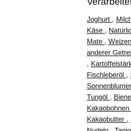
Verarbeite
Joghurt
,
Milc
Käse
,
Natürl
Mate
,
Weize
anderer Getr
,
Kartoffelstä
Fischleberöl
,
Sonnenblume
Tungöl
,
Bien
Kakaobohne
Kakaobutter
,
Nudeln
,
Tapi