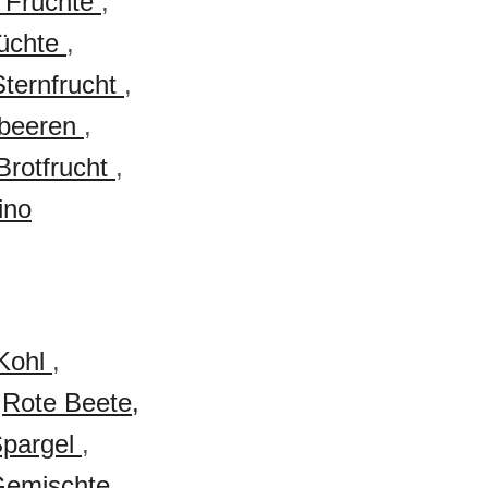
e Früchte
,
rüchte
,
Sternfrucht
,
rbeeren
,
Brotfrucht
,
ino
Kohl
,
,
Rote Beete,
pargel
,
emischte