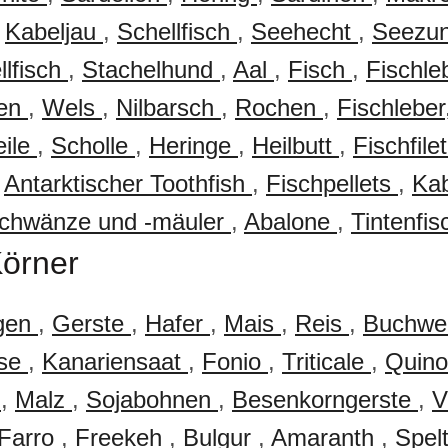
,
Kabeljau
,
Schellfisch
,
Seehecht
,
Seezu
llfisch
,
Stachelhund
,
Aal
,
Fisch
,
Fischle
fen
,
Wels
,
Nilbarsch
,
Rochen
,
Fischleber
eile
,
Scholle
,
Heringe
,
Heilbutt
,
Fischfile
,
Antarktischer Toothfish
,
Fischpellets
,
Ka
schwänze und -mäuler
,
Abalone
,
Tintenfi
Körner
gen
,
Gerste
,
Hafer
,
Mais
,
Reis
,
Buchwe
rse
,
Kanariensaat
,
Fonio
,
Triticale
,
Quin
n
,
Malz
,
Sojabohnen
,
Besenkorngerste
,
V
Farro
,
Freekeh
,
Bulgur
,
Amaranth
,
Spel