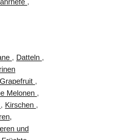
ährhefe
,
ane
,
Datteln
,
inen
Grapefruit
,
he Melonen
,
n
,
Kirschen
,
ren,
eren und