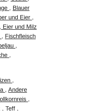
nge
,
Blauer
ber und Eier
,
, Eier und Milz
t
,
Fischfleisch
beljau
,
sche
,
izen
,
oa
,
Andere
ollkornreis
,
t
,
Teff
,