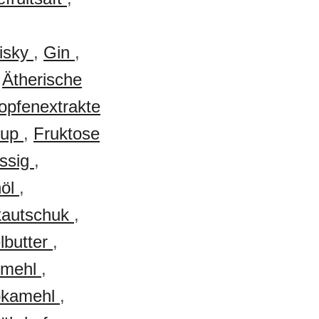
isky
,
Gin
,
,
Ätherische
opfenextrakte
rup
,
Fruktose
ssig
,
nöl
,
kautschuk
,
lbutter
,
rmehl
,
okamehl
,