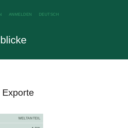
N
ANMELDEN
DEUTSCH
blicke
e Exporte
WELTANTEIL