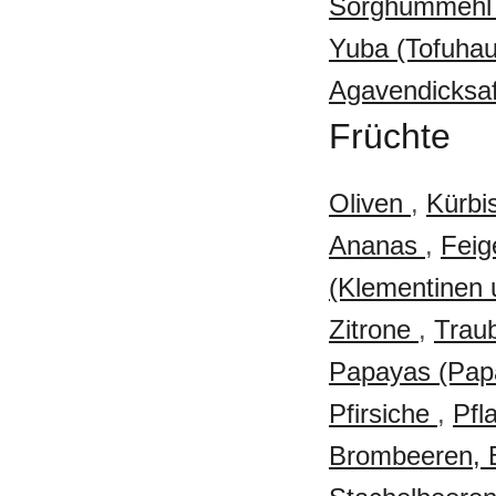
Sorghummeh
Yuba (Tofuha
Agavendicksa
Früchte
Oliven
,
Kürbi
Ananas
,
Fei
(Klementinen 
Zitrone
,
Trau
Papayas (Pa
Pfirsiche
,
Pfl
Brombeeren, 