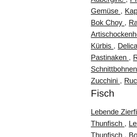
Gemüse
,
Ka
Bok Choy
,
Ra
Artischocken
Kürbis
,
Delic
Pastinaken
,
R
Schnittbohne
Zucchini
,
Ruc
Fisch
Lebende Zierf
Thunfisch
,
Le
Thunfisch
,
Bo