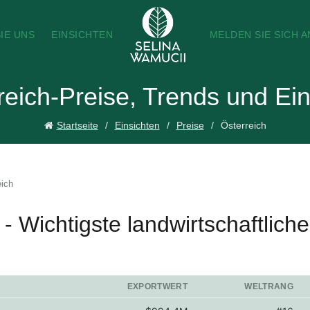
IE UNS
EINSICHTEN
MELDEN SIE SICH A
reich-Preise, Trends und Ein
Startseite
Einsichten
Preise
Österreich
eich
 - Wichtigste landwirtschaftlich
EXPORTWERT
WELTRANG