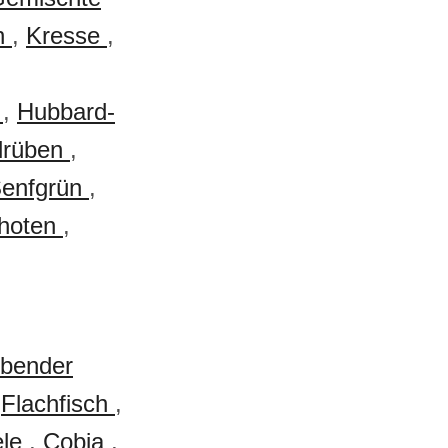
n
,
Kresse
,
s
,
Hubbard-
lrüben
,
enfgrün
,
choten
,
bender
,
Flachfisch
,
ele
,
Cobia
,