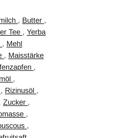
milch
,
Butter
,
er Tee
,
Yerba
l
,
Mehl
ke
,
Maisstärke
fenzapfen
,
lmöl
,
l
,
Rizinusöl
,
,
Zucker
,
omasse
,
ouscous
,
fruitsaft
,