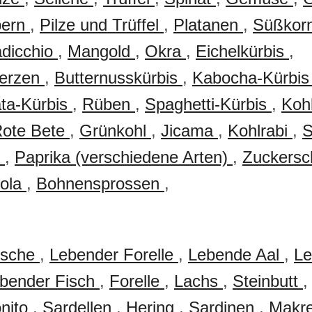
pern
,
Pilze und Trüffel
,
Platanen
,
Süßkor
dicchio
,
Mangold
,
Okra
,
Eichelkürbis
,
herzen
,
Butternusskürbis
,
Kabocha-Kürbi
ata-Kürbis
,
Rüben
,
Spaghetti-Kürbis
,
Koh
ote Bete
,
Grünkohl
,
Jicama
,
Kohlrabi
,
S
n
,
Paprika (verschiedene Arten)
,
Zuckers
ola
,
Bohnensprossen
,
ische
,
Lebender Forelle
,
Lebende Aal
,
Le
bender Fisch
,
Forelle
,
Lachs
,
Steinbutt
nito
,
Sardellen
,
Hering
,
Sardinen
,
Makr