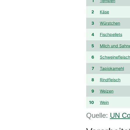
1
Tempeh
2
Käse
3
Würstchen
4
Fischpellets
5
Milch und Sahn
6
Schweinefleisc
7
Tapiokamehl
8
Rindfleisch
9
Weizen
10
Wein
Quelle:
UN Co