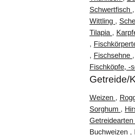
Schwertfisch
Wittling
,
Sche
Tilapia
,
Karp
,
Fischkörpert
,
Fischsehne
Fischköpfe, -
Getreide/
Weizen
,
Rog
Sorghum
,
Hi
Getreidearte
Buchweizen
,