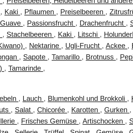
n
,
Preiselbeeren, Heidelbeeren und ander
n
,
Kaki
,
Pflaumen
,
Preiselbeeren
,
Zitrusf
Guave
,
Passionsfrucht
,
Drachenfrucht
,
n
,
Stachelbeeren
,
Kaki
,
Litschi
,
Holunde
Kiwano)
,
Nektarine
,
Ugli-Frucht
,
Ackee
,
ongan
,
Sapote
,
Tamarillo
,
Brotnuss
,
Pep
e)
,
Tamarinde
,
ebeln
,
Lauch
,
Blumenkohl und Brokkoli
,
outs
,
Salat
,
Chicorée
,
Karotten
,
Gurken
llerie
,
Frisches Gemüse
,
Artischocken
,
S
ilze
,
Sellerie
,
Trüffel
,
Spinat
,
Gemüse
,
G