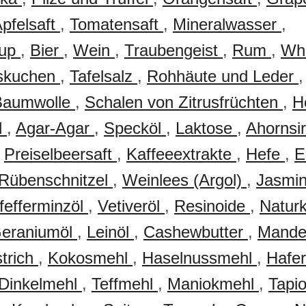
pfelsaft
,
Tomatensaft
,
Mineralwasser
,
hup
,
Bier
,
Wein
,
Traubengeist
,
Rum
,
Wh
skuchen
,
Tafelsalz
,
Rohhäute und Leder
Baumwolle
,
Schalen von Zitrusfrüchten
,
H
l
,
Agar-Agar
,
Specköl
,
Laktose
,
Ahornsi
,
Preiselbeersaft
,
Kaffeeextrakte
,
Hefe
,
E
Rübenschnitzel
,
Weinlees (Argol)
,
Jasmi
fefferminzöl
,
Vetiveröl
,
Resinoide
,
Natur
eraniumöl
,
Leinöl
,
Cashewbutter
,
Mande
trich
,
Kokosmehl
,
Haselnussmehl
,
Hafe
Dinkelmehl
,
Teffmehl
,
Maniokmehl
,
Tapi