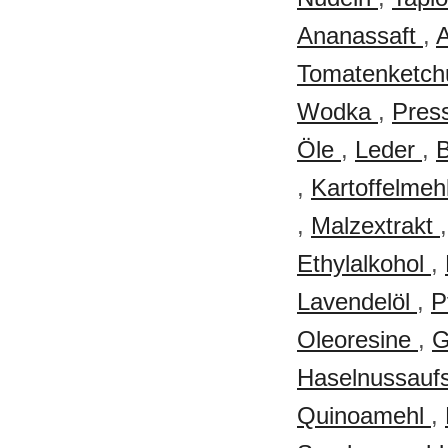
Ananassaft
,
A
Tomatenketc
Wodka
,
Pres
Öle
,
Leder
,
,
Kartoffelmeh
,
Malzextrakt
Ethylalkohol
,
Lavendelöl
,
P
Oleoresine
,
G
Haselnussaufs
Quinoamehl
,