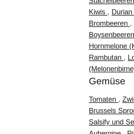
Stachelbeere
Kiwis
,
Duria
Brombeeren
,
Boysenbeere
Hornmelone (
Rambutan
,
L
(Melonenbirn
Gemüse
Tomaten
,
Zwi
Brussels Spr
Salsify und Se
Aubergine
,
P