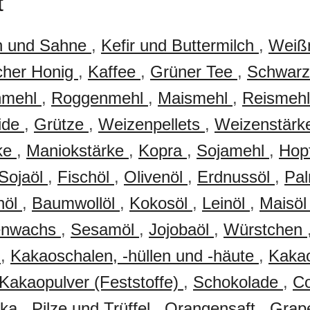
t
h und Sahne
,
Kefir und Buttermilch
,
Weiß
icher Honig
,
Kaffee
,
Grüner Tee
,
Schwarz
nmehl
,
Roggenmehl
,
Maismehl
,
Reismeh
eide
,
Grütze
,
Weizenpellets
,
Weizenstär
rke
,
Maniokstärke
,
Kopra
,
Sojamehl
,
Hop
Sojaöl
,
Fischöl
,
Olivenöl
,
Erdnussöl
,
Pa
nöl
,
Baumwollöl
,
Kokosöl
,
Leinöl
,
Maisö
enwachs
,
Sesamöl
,
Jojobaöl
,
Würstchen
n
,
Kakaoschalen, -hüllen und -häute
,
Kaka
Kakaopulver (Feststoffe)
,
Schokolade
,
C
oka
,
Pilze und Trüffel
,
Orangensaft
,
Grape