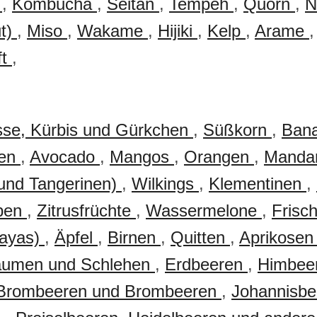
l
,
Kombucha
,
Seitan
,
Tempeh
,
Quorn
,
N
ut)
,
Miso
,
Wakame
,
Hijiki
,
Kelp
,
Arame
,
ft
,
sse, Kürbis und Gürkchen
,
Süßkorn
,
Ban
gen
,
Avocado
,
Mangos
,
Orangen
,
Mandar
und Tangerinen)
,
Wilkings
,
Klementinen
,
ben
,
Zitrusfrüchte
,
Wassermelone
,
Frisc
payas)
,
Äpfel
,
Birnen
,
Quitten
,
Aprikose
aumen und Schlehen
,
Erdbeeren
,
Himbee
Brombeeren und Brombeeren
,
Johannisbe