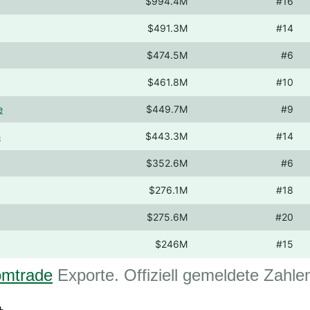
$994.4M
#16
$491.3M
#14
$474.5M
#6
$461.8M
#10
e
$449.7M
#9
h
$443.3M
#14
$352.6M
#6
$276.1M
#18
$275.6M
#20
$246M
#15
mtrade
Exporte. Offiziell gemeldete Zahle