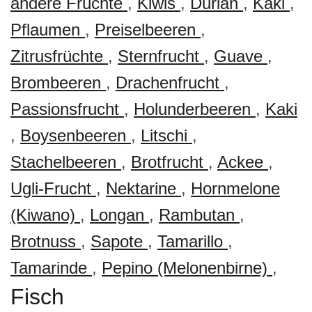
andere Früchte
,
Kiwis
,
Durian
,
Kaki
,
Pflaumen
,
Preiselbeeren
,
Zitrusfrüchte
,
Sternfrucht
,
Guave
,
Brombeeren
,
Drachenfrucht
,
Passionsfrucht
,
Holunderbeeren
,
Kaki
,
Boysenbeeren
,
Litschi
,
Stachelbeeren
,
Brotfrucht
,
Ackee
,
Ugli-Frucht
,
Nektarine
,
Hornmelone
(Kiwano)
,
Longan
,
Rambutan
,
Brotnuss
,
Sapote
,
Tamarillo
,
Tamarinde
,
Pepino (Melonenbirne)
,
Fisch