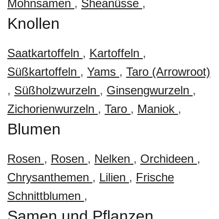
Mohnsamen
,
Sheanüsse
,
Knollen
Saatkartoffeln
,
Kartoffeln
,
Süßkartoffeln
,
Yams
,
Taro (Arrowroot)
,
Süßholzwurzeln
,
Ginsengwurzeln
,
Zichorienwurzeln
,
Taro
,
Maniok
,
Blumen
Rosen
,
Rosen
,
Nelken
,
Orchideen
,
Chrysanthemen
,
Lilien
,
Frische
Schnittblumen
,
Samen und Pflanzen