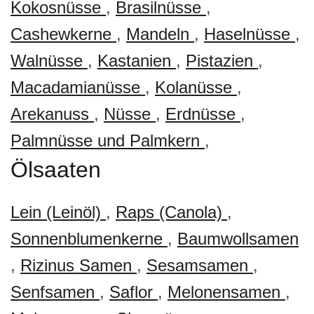
Kokosnüsse
,
Brasilnüsse
,
Cashewkerne
,
Mandeln
,
Haselnüsse
,
Walnüsse
,
Kastanien
,
Pistazien
,
Macadamianüsse
,
Kolanüsse
,
Arekanuss
,
Nüsse
,
Erdnüsse
,
Palmnüsse und Palmkern
,
Ölsaaten
Lein (Leinöl)
,
Raps (Canola)
,
Sonnenblumenkerne
,
Baumwollsamen
,
Rizinus Samen
,
Sesamsamen
,
Senfsamen
,
Saflor
,
Melonensamen
,