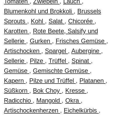
Tomaten
,
Zwiebeln
,
Lauch
,
Blumenkohl und Brokkoli
,
Brussels
Sprouts
,
Kohl
,
Salat
,
Chicorée
,
Karotten
,
Rote Beete, Salsify und
Sellerie
,
Gurken
,
Frisches Gemüse
,
Artischocken
,
Spargel
,
Aubergine
,
Sellerie
,
Pilze
,
Trüffel
,
Spinat
,
Gemüse
,
Gemischte Gemüse
,
Kapern
,
Pilze und Trüffel
,
Platanen
,
Süßkorn
,
Bok Choy
,
Kresse
,
Radicchio
,
Mangold
,
Okra
,
Artischockenherzen
,
Eichelkürbis
,