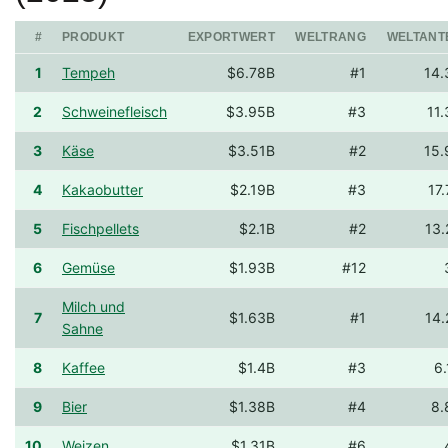
#
PRODUKT
EXPORTWERT
WELTRANG
WELTANT
1
Tempeh
$6.78B
#1
14.
2
Schweinefleisch
$3.95B
#3
11
3
Käse
$3.51B
#2
15.
4
Kakaobutter
$2.19B
#3
17
5
Fischpellets
$2.1B
#2
13
6
Gemüse
$1.93B
#12
Milch und
7
$1.63B
#1
14
Sahne
8
Kaffee
$1.4B
#3
6
9
Bier
$1.38B
#4
8.
10
Weizen
$1.31B
#6