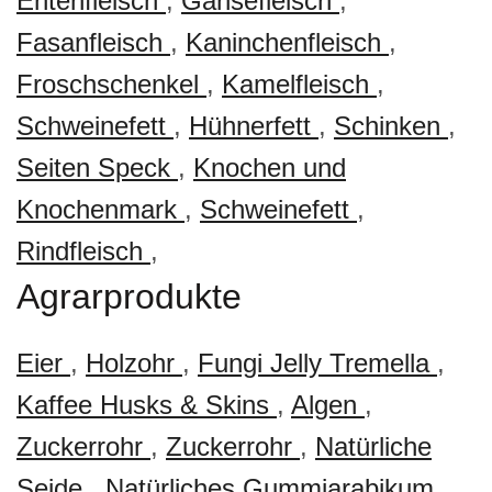
Entenfleisch
,
Gänsefleisch
,
Fasanfleisch
,
Kaninchenfleisch
,
Froschschenkel
,
Kamelfleisch
,
Schweinefett
,
Hühnerfett
,
Schinken
,
Seiten Speck
,
Knochen und
Knochenmark
,
Schweinefett
,
Rindfleisch
,
Agrarprodukte
Eier
,
Holzohr
,
Fungi Jelly Tremella
,
Kaffee Husks & Skins
,
Algen
,
Zuckerrohr
,
Zuckerrohr
,
Natürliche
Seide
,
Natürliches Gummiarabikum
,