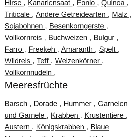
Hirse
,
Kanariensaat
,
Fonio
,
Quinoa
,
Triticale
,
Andere Getreidearten
,
Malz
,
Sojabohnen
,
Besenkorngerste
,
Vollkornreis
,
Buchweizen
,
Bulgur
,
Farro
,
Freekeh
,
Amaranth
,
Spelt
,
Wildreis
,
Teff
,
Weizenkörner
,
Vollkornnudeln
,
Meeresfrüchte
Barsch
,
Dorade
,
Hummer
,
Garnelen
und Garnele
,
Krabben
,
Krustentiere
,
Austern
,
Königskrabben
,
Blaue