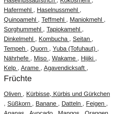
Haselnussaufstrich
,
Kokosmehl
,
Hafermehl
,
Haselnussmehl
,
Quinoamehl
,
Teffmehl
,
Maniokmehl
,
Sorghummehl
,
Tapiokamehl
,
Dinkelmehl
,
Kombucha
,
Seitan
,
Tempeh
,
Quorn
,
Yuba (Tofuhaut)
,
Nährhefe
,
Miso
,
Wakame
,
Hijiki
,
Kelp
,
Arame
,
Agavendicksaft
,
Früchte
Oliven
,
Kürbisse, Kürbis und Gürkchen
,
Süßkorn
,
Banane
,
Datteln
,
Feigen
,
Ananas
,
Avocado
,
Mangos
,
Orangen