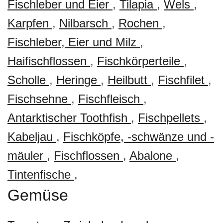
Fischleber und Eier
,
Tilapia
,
Wels
,
Karpfen
,
Nilbarsch
,
Rochen
,
Fischleber, Eier und Milz
,
Haifischflossen
,
Fischkörperteile
,
Scholle
,
Heringe
,
Heilbutt
,
Fischfilet
,
Fischsehne
,
Fischfleisch
,
Antarktischer Toothfish
,
Fischpellets
,
Kabeljau
,
Fischköpfe, -schwänze und -
mäuler
,
Fischflossen
,
Abalone
,
Tintenfische
,
Gemüse