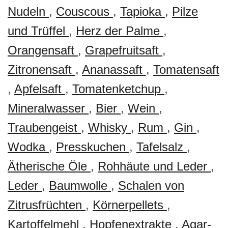
Nudeln
,
Couscous
,
Tapioka
,
Pilze
und Trüffel
,
Herz der Palme
,
Orangensaft
,
Grapefruitsaft
,
Zitronensaft
,
Ananassaft
,
Tomatensaft
,
Apfelsaft
,
Tomatenketchup
,
Mineralwasser
,
Bier
,
Wein
,
Traubengeist
,
Whisky
,
Rum
,
Gin
,
Wodka
,
Presskuchen
,
Tafelsalz
,
Ätherische Öle
,
Rohhäute und Leder
,
Leder
,
Baumwolle
,
Schalen von
Zitrusfrüchten
,
Körnerpellets
,
Kartoffelmehl
,
Hopfenextrakte
,
Agar-