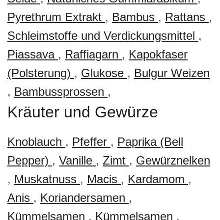
Pyrethrum Extrakt
,
Bambus
,
Rattans
,
Schleimstoffe und Verdickungsmittel
,
Piassava
,
Raffiagarn
,
Kapokfaser
(Polsterung)
,
Glukose
,
Bulgur Weizen
,
Bambussprossen
,
Kräuter und Gewürze
Knoblauch
,
Pfeffer
,
Paprika (Bell
Pepper)
,
Vanille
,
Zimt
,
Gewürznelken
,
Muskatnuss
,
Macis
,
Kardamom
,
Anis
,
Koriandersamen
,
Kümmelsamen
,
Kümmelsamen
,