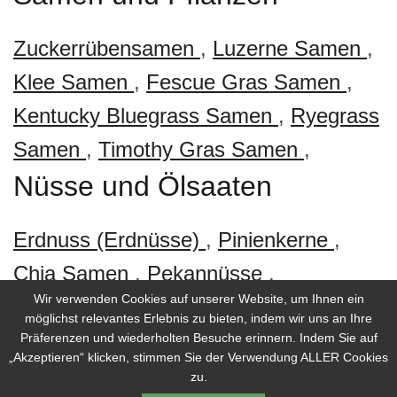
Zuckerrübensamen
,
Luzerne Samen
,
Klee Samen
,
Fescue Gras Samen
,
Kentucky Bluegrass Samen
,
Ryegrass
Samen
,
Timothy Gras Samen
,
Nüsse und Ölsaaten
Erdnuss (Erdnüsse)
,
Pinienkerne
,
Chia Samen
,
Pekannüsse
,
Wir verwenden Cookies auf unserer Website, um Ihnen ein
Hanfsamen
,
möglichst relevantes Erlebnis zu bieten, indem wir uns an Ihre
Präferenzen und wiederholten Besuche erinnern. Indem Sie auf
„Akzeptieren“ klicken, stimmen Sie der Verwendung ALLER Cookies
zu.
© 2026 Selina Wamucii. Alle Rechte vorbehalten.