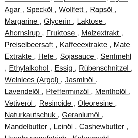
Agar
,
Specköl
,
Wollfett
,
Rapsöl
,
Margarine
,
Glycerin
,
Laktose
,
Ahornsirup
,
Fruktose
,
Malzextrakt
,
Preiselbeersaft
,
Kaffeeextrakte
,
Mate
Extrakte
,
Hefe
,
Sojasauce
,
Senfmehl
,
Ethylalkohol
,
Essig
,
Rübenschnitzel
,
Weinlees (Argol)
,
Jasminöl
,
Lavendelöl
,
Pfefferminzöl
,
Mentholöl
,
Vetiveröl
,
Resinoide
,
Oleoresine
,
Naturkautschuk
,
Geraniumöl
,
Mandelbutter
,
Leinöl
,
Cashewbutter
,