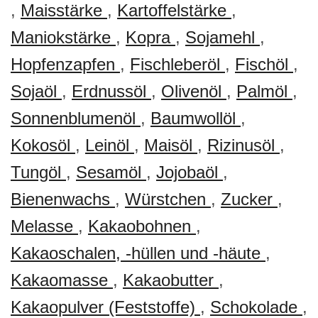
,
Maisstärke
,
Kartoffelstärke
,
Maniokstärke
,
Kopra
,
Sojamehl
,
Hopfenzapfen
,
Fischleberöl
,
Fischöl
,
Sojaöl
,
Erdnussöl
,
Olivenöl
,
Palmöl
,
Sonnenblumenöl
,
Baumwollöl
,
Kokosöl
,
Leinöl
,
Maisöl
,
Rizinusöl
,
Tungöl
,
Sesamöl
,
Jojobaöl
,
Bienenwachs
,
Würstchen
,
Zucker
,
Melasse
,
Kakaobohnen
,
Kakaoschalen, -hüllen und -häute
,
Kakaomasse
,
Kakaobutter
,
Kakaopulver (Feststoffe)
,
Schokolade
,