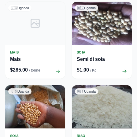
🇺🇬
Uganda
🇺🇬
Uganda
MAIS
SOIA
Mais
Semi di soia
$285.00
$1.00
/ tonne
/ Kg
🇺🇬
Uganda
🇺🇬
Uganda
SOIA
RISO