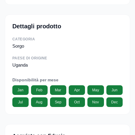
Dettagli prodotto
CATEGORIA
Sorgo
PAESE DI ORIGINE
Uganda
Disponibilità per mese
Jan
Feb
Mar
Apr
May
Jun
Jul
Aug
Sep
Oct
Nov
Dec