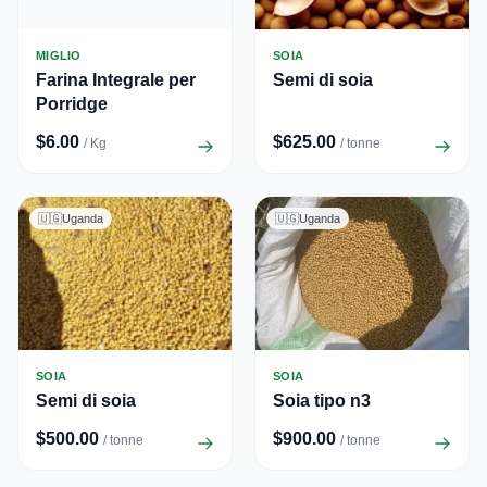
MIGLIO
SOIA
Farina Integrale per
Semi di soia
Porridge
$6.00
$625.00
/ Kg
/ tonne
🇺🇬
Uganda
🇺🇬
Uganda
SOIA
SOIA
Semi di soia
Soia tipo n3
$500.00
$900.00
/ tonne
/ tonne