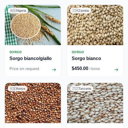
🇳🇬
Nigeria
🇿🇲
Zambia
SORGO
SORGO
Sorgo bianco/giallo
Sorgo bianco
$450.00
Price on request
/ tonne
🇰🇪
Kenya
🇹🇿
Tanzania