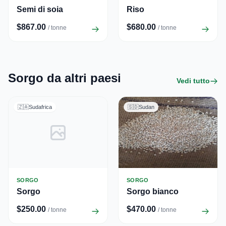
Semi di soia
Riso
$867.00
$680.00
/ tonne
/ tonne
Sorgo da altri paesi
Vedi tutto
🇿🇦
Sudafrica
🇸🇩
Sudan
SORGO
SORGO
Sorgo
Sorgo bianco
$250.00
$470.00
/ tonne
/ tonne