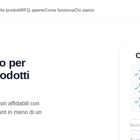
lia prodotti
RFQ aperte
Come funziona
Chi siamo
C
o per
odotti
ri affidabili con
ount in meno di un
Firs
Las