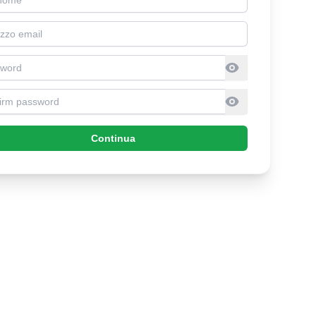
l address
sword
firm Password
Continua