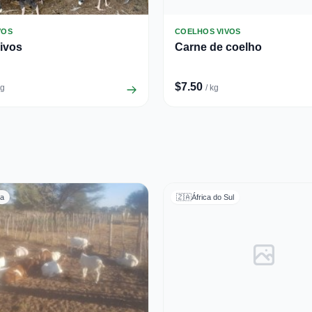
VOS
COELHOS VIVOS
ivos
Carne de coelho
$7.50
Kg
/ kg
ia
🇿🇦
África do Sul