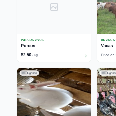
PORCOS VIVOS
BOVINOS 
Porcos
Vacas
$2.50
Price on
/ Kg
🇺🇬
Uganda
🇺🇬
Ugand