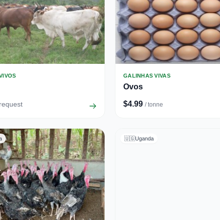
VIVOS
GALINHAS VIVAS
Ovos
$4.99
 request
/ tonne
a
🇺🇬
Uganda