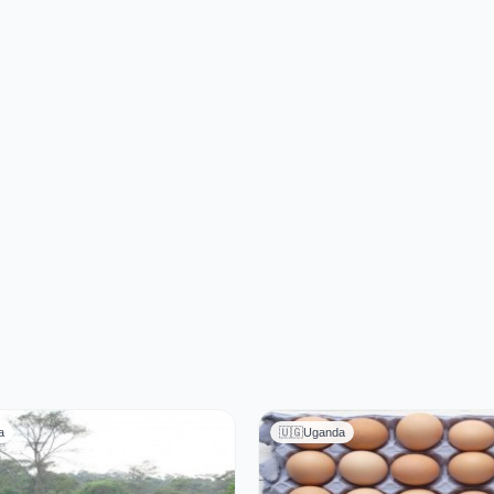
a
🇺🇬
Uganda