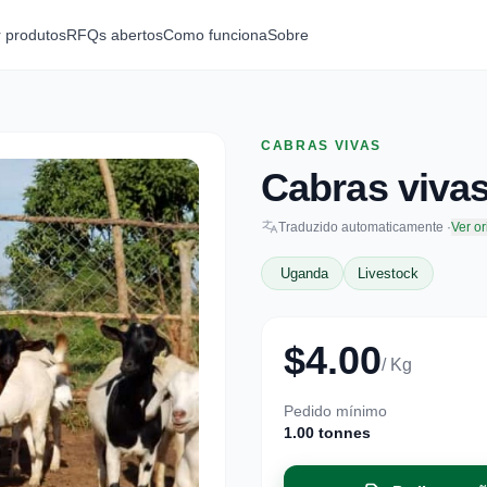
r produtos
RFQs abertos
Como funciona
Sobre
CABRAS VIVAS
Cabras viva
Traduzido automaticamente ·
Ver or
Uganda
Livestock
$4.00
/ Kg
Pedido mínimo
1.00 tonnes