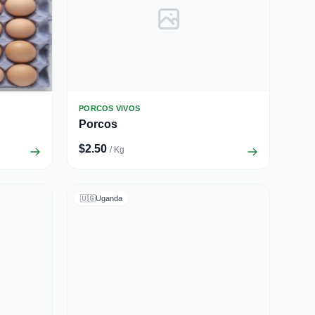
PORCOS VIVOS
Porcos
$2.50
/ Kg
🇺🇬
Uganda