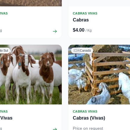
IVAS
CABRAS VIVAS
Cabras
$4.00
Kg
/ Kg
do Sul
🇨🇦
Canadá
IVAS
CABRAS VIVAS
 Vivas
Cabras (Vivas)
Price on request
Kg