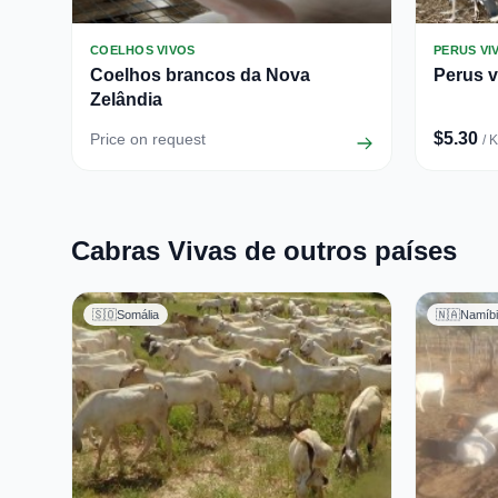
COELHOS VIVOS
PERUS VI
Coelhos brancos da Nova
Perus v
Zelândia
$5.30
Price on request
/ 
Cabras Vivas de outros países
🇸🇴
Somália
🇳🇦
Namíb