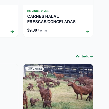
BOVINOS VIVOS
CARNES HALAL
FRESCAS/CONGELADAS
$9.00
/ tonne
Ver tudo
🇿🇲
Zâmbia