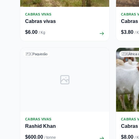
CABRAS VIVAS
CABRAS V
Cabras vivas
Cabras
$6.00
$3.80
/ Kg
/ 
🇵🇰
Paquistão
🇿🇦
África 
CABRAS VIVAS
CABRAS V
Rashid Khan
Cabras
$600.00
$8.00
/ tonne
/ 