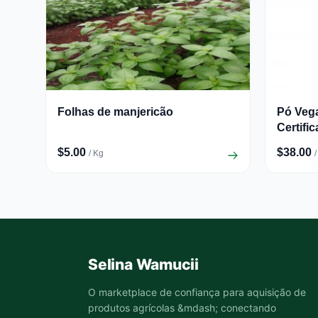
Folhas de manjericão
Pó Veg
Certifi
$5.00
$38.00
/ Kg
Selina Wamucii
O marketplace de confiança para aquisição de
produtos agrícolas &mdash; conectando