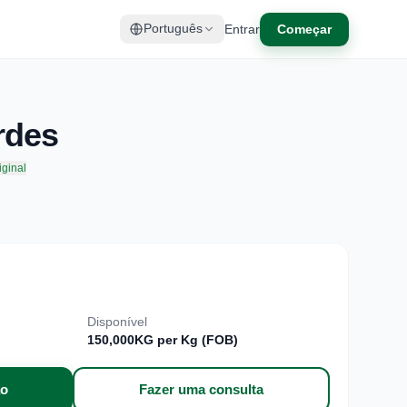
Entrar
Começar
Português
rdes
iginal
Disponível
150,000KG per Kg (FOB)
ão
Fazer uma consulta