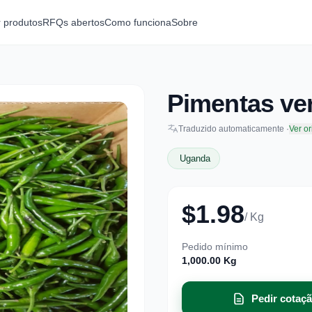
r produtos
RFQs abertos
Como funciona
Sobre
Pimentas ve
Traduzido automaticamente ·
Ver or
Uganda
$1.98
/ Kg
Pedido mínimo
1,000.00 Kg
Pedir cotaç