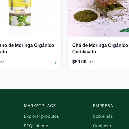
ano de Moringa Orgânico
Chá de Moringa Orgânico
cado
Certificado
$50.00
/ Kg
/ Kg
MARKETPLACE
EMPRESA
Explorar produtos
Sobre nós
RFQs abertos
Contacto