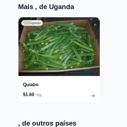
Mais , de Uganda
🇺🇬
Uganda
Quiabo
$1.60
/ Kg
, de outros países