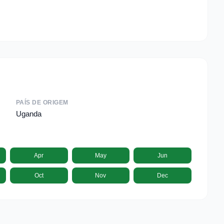
PAÍS DE ORIGEM
Uganda
Apr
May
Jun
Oct
Nov
Dec