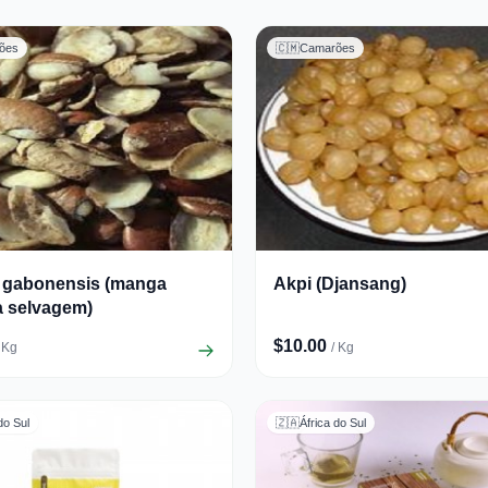
ões
🇨🇲
Camarões
a gabonensis (manga
Akpi (Djansang)
a selvagem)
$10.00
/ Kg
/ Kg
do Sul
🇿🇦
África do Sul