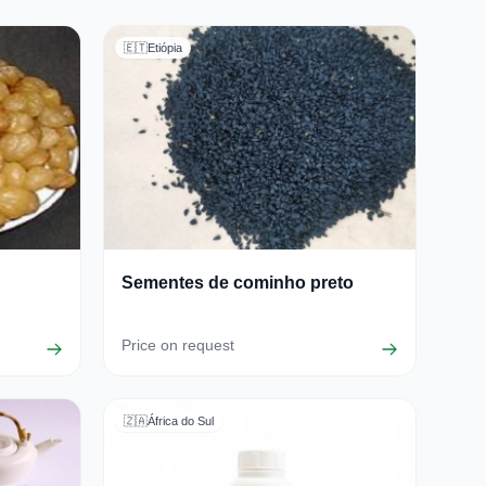
🇪🇹
Etiópia
Sementes de cominho preto
Price on request
🇿🇦
África do Sul