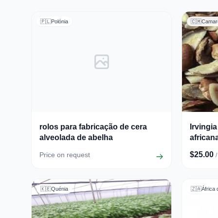
🇵🇱
Polónia
🇨🇲
Camar
rolos para fabricação de cera
Irvingi
alveolada de abelha
african
$25.00
Price on request
🇰🇪
Quénia
🇿🇦
África 