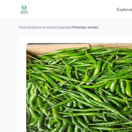
Explora
Início
/
Explorar produtos
/
Uganda
/
Pimentas verdes