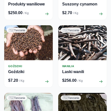
Produkty waniliowe
Suszony cynamon
$250.00
$2.70
/ Kg
/ Kg
🇹🇿
Tanzania
🇹🇿
Tanzania
GOŹDZIKI
WANILIA
Goździki
Laski wanili
$7.20
$256.00
/ Kg
/ Kg
🇹🇿
Tanzania
🇹🇿
Tanzania