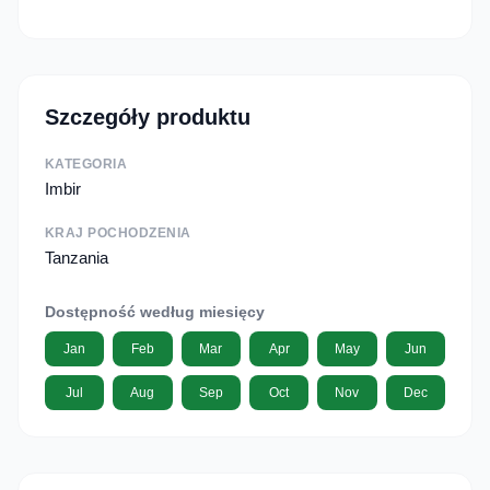
Szczegóły produktu
KATEGORIA
Imbir
KRAJ POCHODZENIA
Tanzania
Dostępność według miesięcy
Jan
Feb
Mar
Apr
May
Jun
Jul
Aug
Sep
Oct
Nov
Dec