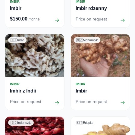
IMBIR
IMBIR
Imbir
Imbir rdzenny
$150.00
Price on request
/ tonne
🇮🇳
Indie
🇲🇿
Mozambik
IMBIR
IMBIR
Imbir z Indii
Imbir
Price on request
Price on request
🇮🇩
Indonezja
🇪🇹
Etiopia