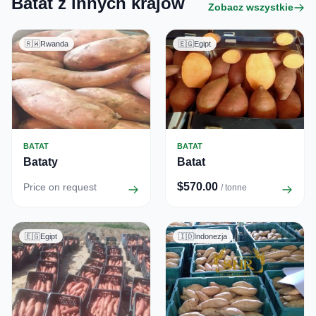
Batat z innych krajów
Zobacz wszystkie
🇷🇼
Rwanda
🇪🇬
Egipt
BATAT
BATAT
Bataty
Batat
$570.00
Price on request
/ tonne
🇪🇬
Egipt
🇮🇩
Indonezja