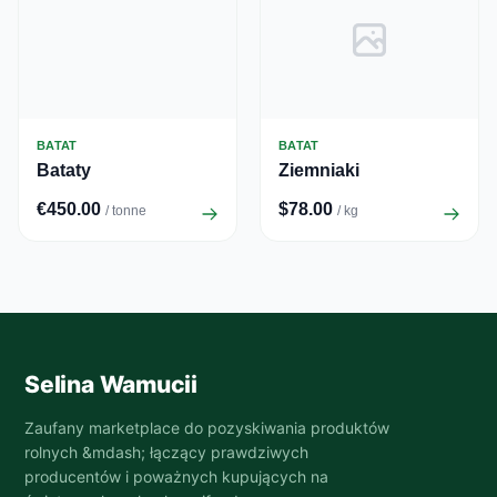
BATAT
BATAT
Bataty
Ziemniaki
€450.00
$78.00
/ tonne
/ kg
Selina Wamucii
Zaufany marketplace do pozyskiwania produktów
rolnych &mdash; łączący prawdziwych
producentów i poważnych kupujących na