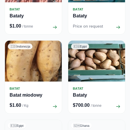
BATAT
BATAT
Bataty
Bataty
$1.00
Price on request
/ tonne
🇮🇩
Indonezja
🇪🇬
Egipt
BATAT
BATAT
Batat miodowy
Bataty
$1.60
$700.00
/ Kg
/ tonne
🇪🇬
Egipt
🇬🇭
Ghana