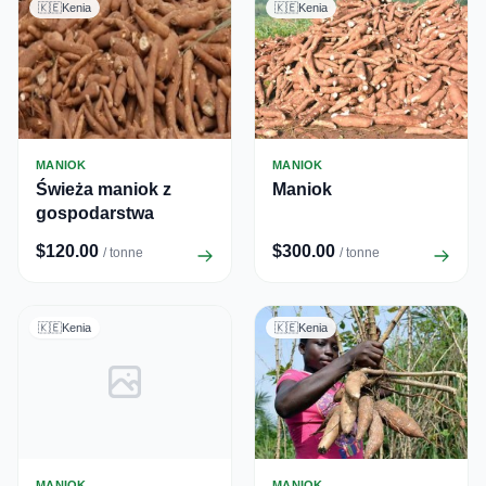
🇰🇪
Kenia
🇰🇪
Kenia
MANIOK
MANIOK
Świeża maniok z
Maniok
gospodarstwa
$120.00
$300.00
/ tonne
/ tonne
🇰🇪
Kenia
🇰🇪
Kenia
MANIOK
MANIOK