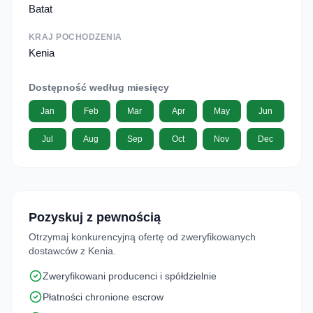
Batat
KRAJ POCHODZENIA
Kenia
Dostępność według miesięcy
Jan
Feb
Mar
Apr
May
Jun
Jul
Aug
Sep
Oct
Nov
Dec
Pozyskuj z pewnością
Otrzymaj konkurencyjną ofertę od zweryfikowanych
dostawców z Kenia.
Zweryfikowani producenci i spółdzielnie
Płatności chronione escrow