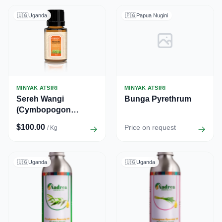
🇺🇬
Uganda
🇵🇬
Papua Nugini
MINYAK ATSIRI
MINYAK ATSIRI
Sereh Wangi
Bunga Pyrethrum
(Cymbopogon
Nardus)
$100.00
Price on request
/ Kg
🇺🇬
Uganda
🇺🇬
Uganda