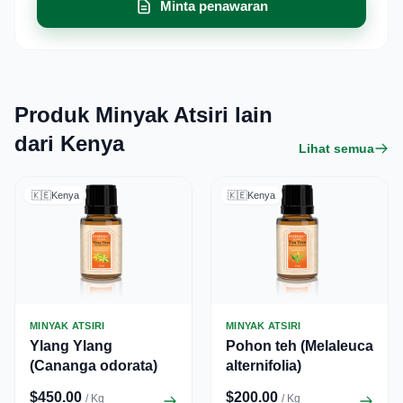
Minta penawaran
Produk Minyak Atsiri lain
dari Kenya
Lihat semua
🇰🇪
Kenya
🇰🇪
Kenya
MINYAK ATSIRI
MINYAK ATSIRI
Ylang Ylang
Pohon teh (Melaleuca
(Cananga odorata)
alternifolia)
$450.00
$200.00
/ Kg
/ Kg