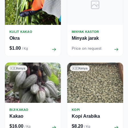
KULIT KAKAO
MINYAK KASTOR
Okra
Minyak jarak
$1.00
Price on request
/ Kg
🇰🇪
Kenya
🇰🇪
Kenya
BIJI KAKAO
KOPI
Kakao
Kopi Arabika
$16.00
$8.20
/ Kg
/ Kg