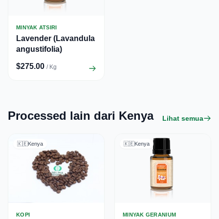
MINYAK ATSIRI
Lavender (Lavandula
angustifolia)
$275.00
/ Kg
Processed lain dari Kenya
Lihat semua
🇰🇪
Kenya
🇰🇪
Kenya
KOPI
MINYAK GERANIUM