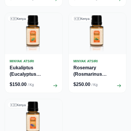
🇰🇪
Kenya
🇰🇪
Kenya
MINYAK ATSIRI
MINYAK ATSIRI
Eukaliptus
Rosemary
(Eucalyptus
(Rosmarinus
globulus)
officinalis)
$150.00
$250.00
/ Kg
/ Kg
🇰🇪
Kenya