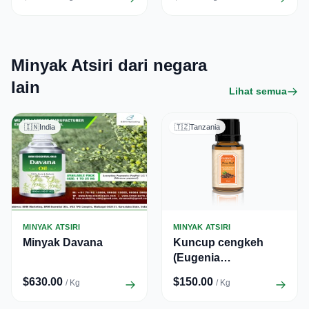
Minyak Atsiri dari negara
lain
Lihat semua
🇮🇳
India
🇹🇿
Tanzania
MINYAK ATSIRI
MINYAK ATSIRI
Minyak Davana
Kuncup cengkeh
(Eugenia
caryophyllata)
$630.00
$150.00
/ Kg
/ Kg