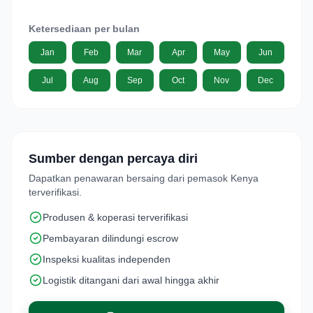
Ketersediaan per bulan
Jan
Feb
Mar
Apr
May
Jun
Jul
Aug
Sep
Oct
Nov
Dec
Sumber dengan percaya diri
Dapatkan penawaran bersaing dari pemasok Kenya
terverifikasi.
Produsen & koperasi terverifikasi
Pembayaran dilindungi escrow
Inspeksi kualitas independen
Logistik ditangani dari awal hingga akhir