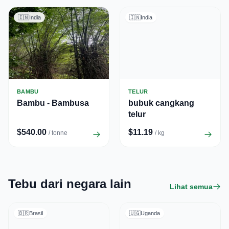
🇮🇳
India
🇮🇳
India
BAMBU
TELUR
Bambu - Bambusa
bubuk cangkang
telur
$540.00
$11.19
/ tonne
/ kg
Tebu dari negara lain
Lihat semua
🇧🇷
Brasil
🇺🇬
Uganda