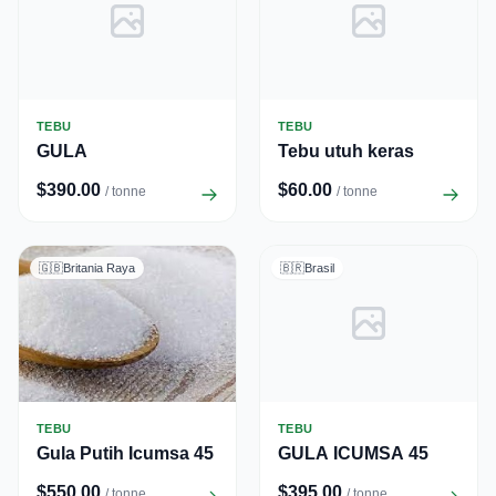
TEBU
TEBU
GULA
Tebu utuh keras
$390.00
$60.00
/ tonne
/ tonne
🇬🇧
Britania Raya
🇧🇷
Brasil
TEBU
TEBU
Gula Putih Icumsa 45
GULA ICUMSA 45
$550.00
$395.00
/ tonne
/ tonne