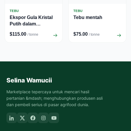
TEBU
TEBU
Ekspor Gula Kristal
Tebu mentah
Putih dalam
Kontainer.
$115.00
$75.00
/ tonne
/ tonne
Selina Wamucii
Marketplace tepercaya untuk mencari hasil
pertanian &mdash; menghubungkan produsen asli
dan pembeli serius di pasar agrifood dunia.