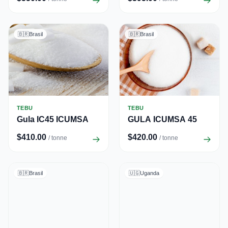
🇧🇷
Brasil
🇧🇷
Brasil
TEBU
TEBU
Gula IC45 ICUMSA
GULA ICUMSA 45
$410.00
$420.00
/ tonne
/ tonne
🇧🇷
Brasil
🇺🇬
Uganda