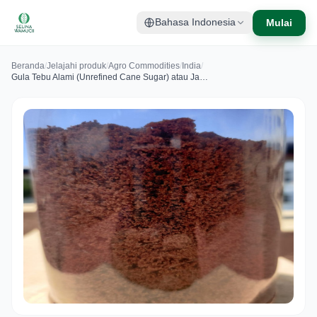
Mulai
Bahasa Indonesia
Beranda
/
Jelajahi produk
/
Agro Commodities
/
India
/
Gula Tebu Alami (Unrefined Cane Sugar) atau Jaggery atau Panela