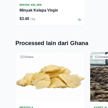
MINYAK KELAPA
Minyak Kelapa Virgin
$3.40
/ Kg
Processed lain dari Ghana
🇬🇭
Ghana
🇬🇭
Ghana
MENTEGA
KARET A