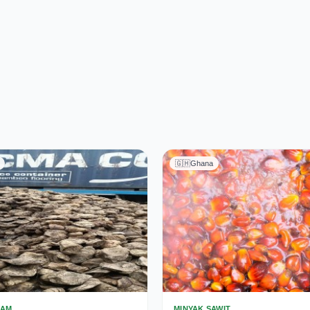
🇬🇭
Ghana
LAM
MINYAK SAWIT