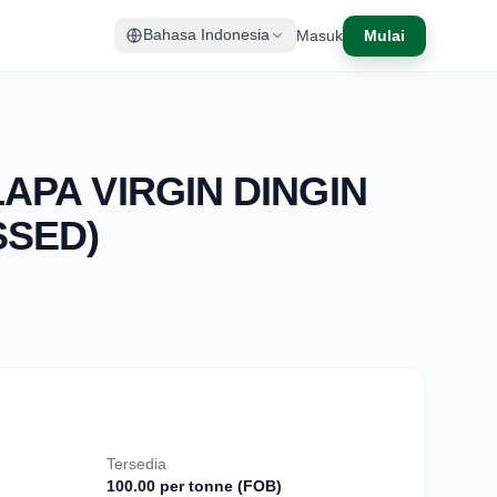
Masuk
Mulai
Bahasa Indonesia
APA VIRGIN DINGIN
SSED)
Tersedia
100.00 per tonne (FOB)