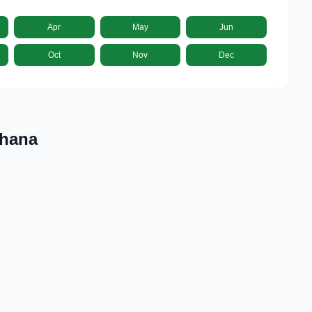
Apr
May
Jun
Oct
Nov
Dec
Ghana