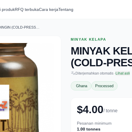
i produk
RFQ terbuka
Cara kerja
Tentang
MINYAK KELAPA VIRGIN DINGIN (COLD-PRESSED)
MINYAK KELAPA
MINYAK KEL
(COLD-PRE
Diterjemahkan otomatis ·
Lihat asli
Ghana
Processed
$4.00
/ tonne
Pesanan minimum
1.00 tonnes