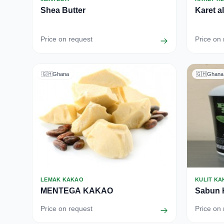
Shea Butter
Karet a
Price on request
Price on
🇬🇭
Ghana
🇬🇭
Ghana
LEMAK KAKAO
KULIT K
MENTEGA KAKAO
Sabun 
Price on request
Price on