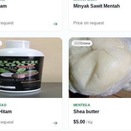
lam
Minyak Sawit Mentah
 request
Price on request
🇬🇭
Ghana
AKAO
MENTEGA
Hitam
Shea butter
$5.00
 request
/ Kg