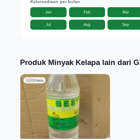
Ketersediaan per bulan
Jan
Feb
Mar
Jul
Aug
Sep
Produk Minyak Kelapa lain dari 
🇬🇭
Ghana