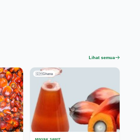
Lihat semua
🇬🇭
Ghana
MINYAK SAWIT