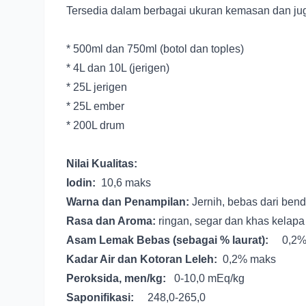
Tersedia dalam berbagai ukuran kemasan dan ju
* 500ml dan 750ml (botol dan toples)
* 4L dan 10L (jerigen)
* 25L jerigen
* 25L ember
* 200L drum
Nilai Kualitas:
Iodin:
10,6 maks
Warna dan Penampilan:
Jernih, bebas dari bend
Rasa dan Aroma:
ringan, segar dan khas kelapa
Asam Lemak Bebas (sebagai % laurat):
0,2%
Kadar Air dan Kotoran Leleh:
0,2% maks
Peroksida, men/kg:
0-10,0 mEq/kg
Saponifikasi:
248,0-265,0